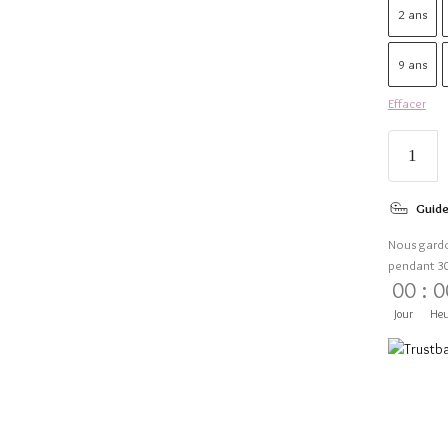
2 ans
9 ans
Effacer
Guide
Nous gard
pendant 3
00
:
0
Jour
Heu