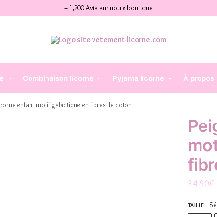
+ 1,200 Avis sur notre boutique
ne
Combinaison licorne
Pyjama licorne
À propos
icorne enfant motif galactique en fibres de coton
Pei
mot
fib
34.90
€
Sé
TAILLE
: