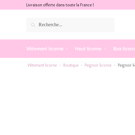
Livraison offerte dans toute la France !
Recherche
Vêtement licorne
Haut licorne
Bas licor
Vêtement licorne
Boutique
Peignoir licorne
Peignoir l
»
»
»