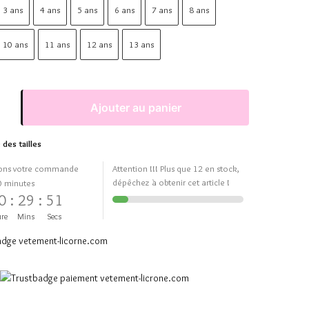
3 ans
4 ans
5 ans
6 ans
7 ans
8 ans
10 ans
11 ans
12 ans
13 ans
Ajouter au panier
 des tailles
ons votre commande
Attention !!! Plus que 12 en stock,
dépêchez à obtenir cet article !
0 minutes
0
:
29
:
50
re
Mins
Secs