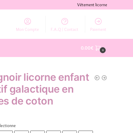
Vêtement licorne
Mon Compte
F.A.Q / Contact
Paiement
0.00
€
0
gnoir licorne enfant
if galactique en
res de coton
lectionne