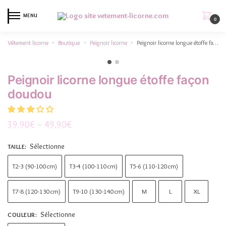
MENU
0
Vêtement licorne
Boutique
Peignoir licorne
Peignoir licorne longue étoffe façon doudou
»
»
»
Peignoir licorne longue étoffe façon
doudou
39.90
€
–
49.90
€
Sélectionne
TAILLE
:
T2-3 (90-100cm)
T3-4 (100-110cm)
T5-6 (110-120cm)
T7-8 (120-130cm)
T9-10 (130-140cm)
M
L
XL
Sélectionne
COULEUR
: