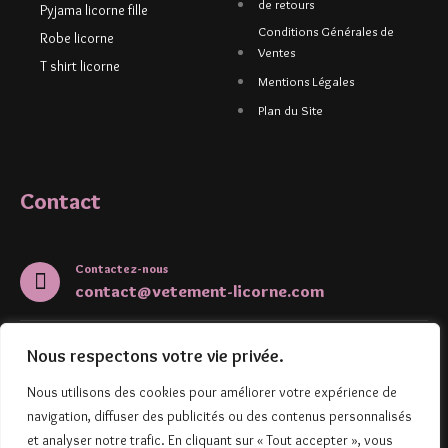
de retours
Pyjama licorne fille
Conditions Générales de
Robe licorne
Ventes
T shirt licorne
Mentions Légales
Plan du Site
Contact
Contactez-nous
contact@vetement-licorne.com
5 Rue de l'Aubépine
Nous respectons votre vie privée.
67000, Strasbourg
Nous utilisons des cookies pour améliorer votre expérience de
navigation, diffuser des publicités ou des contenus personnalisés
et analyser notre trafic. En cliquant sur « Tout accepter », vous