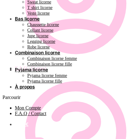
Sweat licorne
T shirt licorne
Veste licorne
Bas licorne
Chaussette licorne
Collant licorne
Jupe licorne
Legging licorne
Robe licorne
Combinaison licorne
Combinaison licorne femme
Combinaison licorne fille
F.A.Q / Contact
Pyjama licorne
Pyjama licorne femme
Pyjama licorne fille
À propos
Parcourir
Mon Compte
F.A.Q / Contact
0.00
€