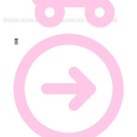
Peignoir licorne pour enfant en coton rose
34.90
€
–
39.90
€
0