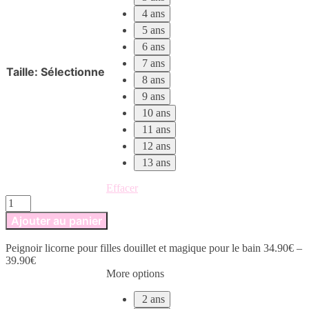
4 ans
5 ans
6 ans
7 ans
Taille
:
Sélectionne
8 ans
9 ans
10 ans
11 ans
12 ans
13 ans
Effacer
quantité
de
Ajouter au panier
Peignoir
licorne
Peignoir licorne pour filles douillet et magique pour le bain
34.90
€
–
pour
39.90
€
filles
More options
douillet
et
2 ans
magique