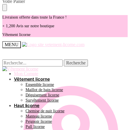
Skip
Skip
Votre Panier
to
to
navigation
content
Livraison offerte dans toute la France !
+ 1,200 Avis sur notre boutique
Vêtement licorne
MENU
Recherche
Recherche
Recherche
Recherche
pour :
pour :
Mon Compte
Vêtement licorne
Ensemble licorne
Maillot de bain licorne
Déguisement licorne
Survêtement licorne
Haut licorne
Chemise de nuit licorne
Manteau licorne
Peignoir licorne
Pull licorne