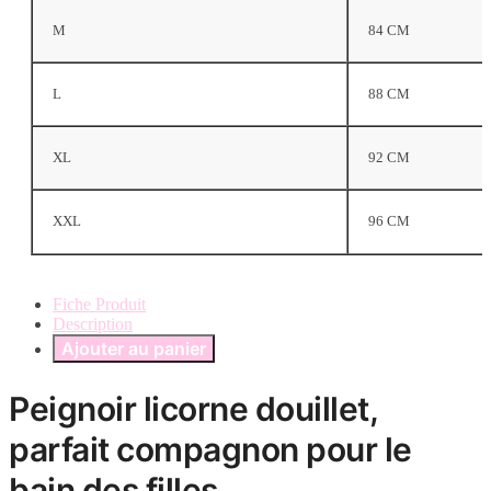
M
84 CM
L
88 CM
XL
92 CM
XXL
96 CM
Fiche Produit
Description
Ajouter au panier
Peignoir licorne douillet,
parfait compagnon pour le
bain des filles