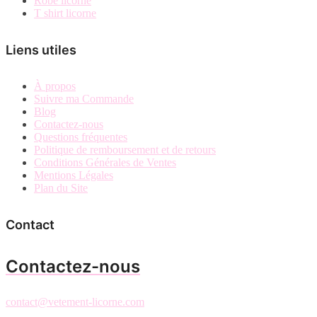
Robe licorne
T shirt licorne
Liens utiles
À propos
Suivre ma Commande
Blog
Contactez-nous
Questions fréquentes
Politique de remboursement et de retours
Conditions Générales de Ventes
Mentions Légales
Plan du Site
Contact
Contactez-nous
contact@vetement-licorne.com