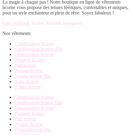
du
choisies
La magie à chaque pas ! Notre boutique en ligne de vêtements
variations.
produit
sur
licorne vous propose des tenues féériques, confortables et uniques,
Les
la
pour un style enchanteur et plein de rêve. Soyez fabuleux !
options
page
peuvent
du
Icon-facebook
Twitter
Youtube
Instagram
être
produit
choisies
Nos vêtements
sur
la
Combinaison licorne
page
Combinaison licorne fille
du
Déguisement licorne
produit
Peignoir licorne
Pull licorne
Pyjama licorne
Pyjama licorne fille
Robe licorne
T shirt licorne
Combinaison licorne
Combinaison licorne fille
Déguisement licorne
Peignoir licorne
Pull licorne
Pyjama licorne
Pyjama licorne fille