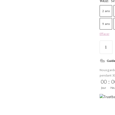
Sé
TAILLE
:
2 ans
9 ans
Effacer
Guide
Nous gard
pendant 3
00
:
0
Jour
Heu