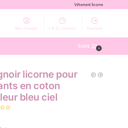
Vêtement licorne
Mon Compte
F.A.Q / Contact
Paiement
0.00
€
0
gnoir licorne pour
ants en coton
leur bleu ciel