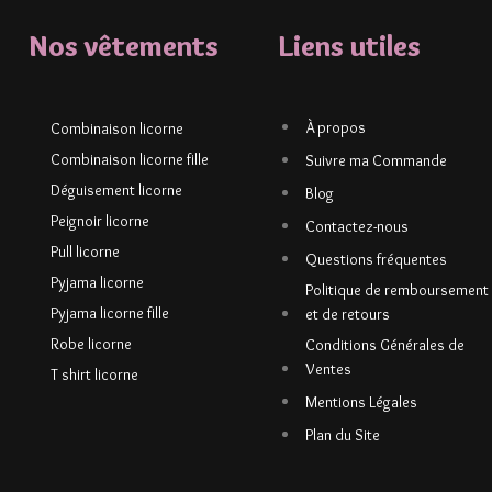
Nos vêtements
Liens utiles
À propos
Combinaison licorne
Combinaison licorne fille
Suivre ma Commande
Déguisement licorne
Blog
Peignoir licorne
Contactez-nous
Pull licorne
Questions fréquentes
Pyjama licorne
Politique de remboursement
Pyjama licorne fille
et de retours
Robe licorne
Conditions Générales de
Ventes
T shirt licorne
Mentions Légales
Plan du Site