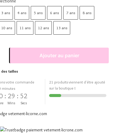
lectionne
3 ans
4 ans
5 ans
6 ans
7 ans
8 ans
10 ans
11 ans
12 ans
13 ans
Ajouter au panier
 des tailles
ons votre commande
21 produits viennent d'être ajouté
sur la boutique !
0 minutes
0
:
29
:
51
re
Mins
Secs