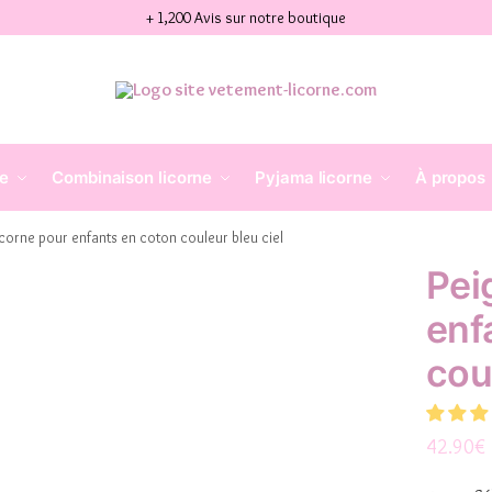
+ 1,200 Avis sur notre boutique
ne
Combinaison licorne
Pyjama licorne
À propos
icorne pour enfants en coton couleur bleu ciel
Pei
enf
cou
42.90
€