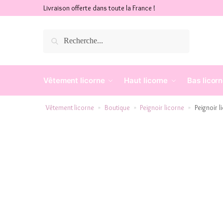
Livraison offerte dans toute la France !
Recherche
Vêtement licorne
Haut licorne
Bas licor
Vêtement licorne
Boutique
Peignoir licorne
Peignoir l
»
»
»