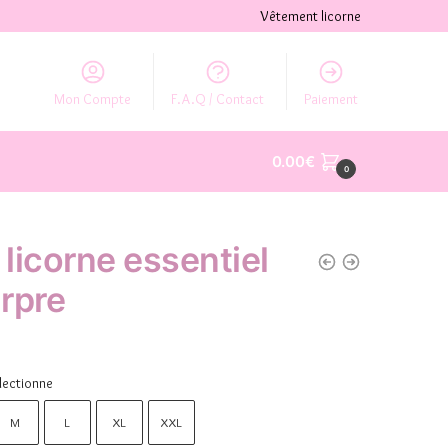
Vêtement licorne
Mon Compte
F.A.Q / Contact
Paiement
0.00
€
0
 licorne essentiel
rpre
lectionne
M
L
XL
XXL