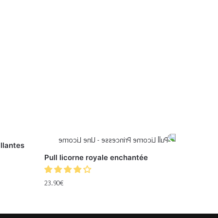
illantes
Pull licorne royale enchantée
23.90
€