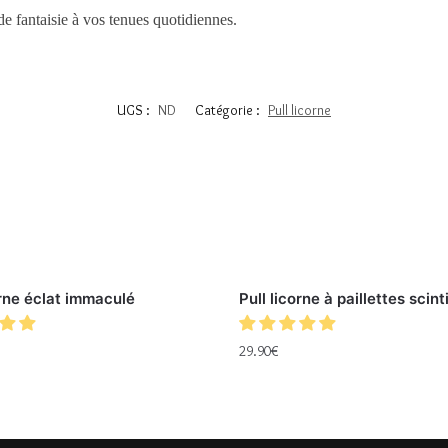
e fantaisie à vos tenues quotidiennes.
UGS :
ND
Catégorie :
Pull licorne
orne éclat immaculé
Pull licorne à paillettes scint
29.90
€