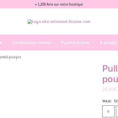
+ 1,200 Avis sur notre boutique
ne
Combinaison licorne
Pyjama licorne
À propos
sentiel pourpre
Pull
pou
29.90
€
Sé
TAILLE
:
S