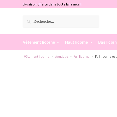
Livraison offerte dans toute la France !
Recherche
Vêtement licorne
Haut licorne
Bas licor
Vêtement licorne
Boutique
Pull licorne
Pull licorne es
»
»
»