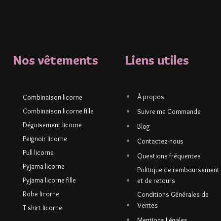
Nos vêtements
Liens utiles
À propos
Combinaison licorne
Combinaison licorne fille
Suivre ma Commande
Déguisement licorne
Blog
Peignoir licorne
Contactez-nous
Pull licorne
Questions fréquentes
Pyjama licorne
Politique de remboursement
Pyjama licorne fille
et de retours
Robe licorne
Conditions Générales de
Ventes
T shirt licorne
Mentions Légales