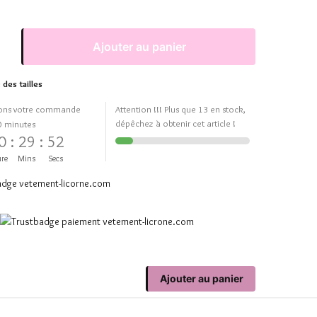
Ajouter au panier
 des tailles
ons votre commande
Attention !!! Plus que 13 en stock,
dépêchez à obtenir cet article !
0 minutes
0
:
29
:
52
re
Mins
Secs
Ajouter au panier