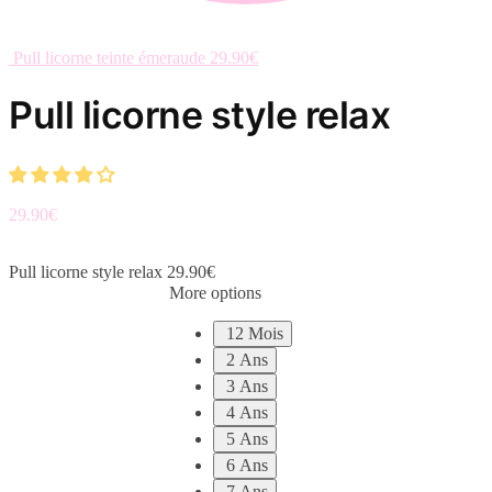
Pull licorne teinte émeraude
29.90
€
Pull licorne style relax
29.90
€
Pull licorne style relax
29.90
€
More options
12 Mois
2 Ans
3 Ans
4 Ans
5 Ans
6 Ans
7 Ans