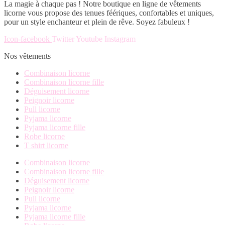
La magie à chaque pas ! Notre boutique en ligne de vêtements
licorne vous propose des tenues féériques, confortables et uniques,
pour un style enchanteur et plein de rêve. Soyez fabuleux !
Icon-facebook
Twitter
Youtube
Instagram
Nos vêtements
Combinaison licorne
Combinaison licorne fille
Déguisement licorne
Peignoir licorne
Pull licorne
Pyjama licorne
Pyjama licorne fille
Robe licorne
T shirt licorne
Combinaison licorne
Combinaison licorne fille
Déguisement licorne
Peignoir licorne
Pull licorne
Pyjama licorne
Pyjama licorne fille