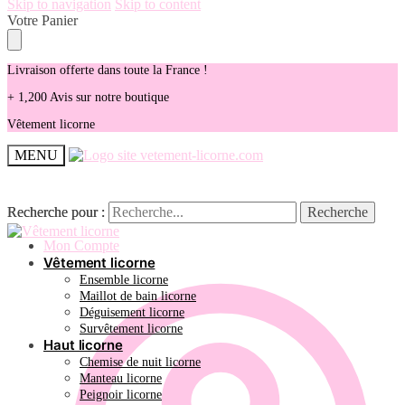
Skip to navigation
Skip to content
Votre Panier
Livraison offerte dans toute la France !
+ 1,200 Avis sur notre boutique
Vêtement licorne
MENU
Recherche pour :
Recherche pour :
Recherche
Recherche
Mon Compte
Vêtement licorne
Ensemble licorne
Maillot de bain licorne
Déguisement licorne
Survêtement licorne
Haut licorne
Chemise de nuit licorne
Manteau licorne
Peignoir licorne