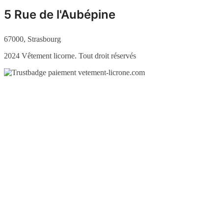
5 Rue de l'Aubépine
67000, Strasbourg
2024 Vêtement licorne. Tout droit réservés