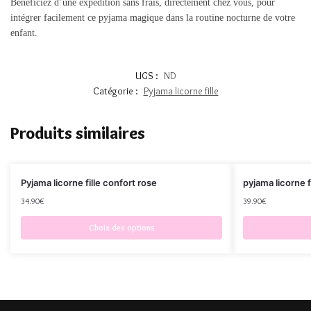
Bénéficiez d’une expédition sans frais, directement chez vous, pour
intégrer facilement ce pyjama magique dans la routine nocturne de votre
enfant.
UGS :
ND
Catégorie :
Pyjama licorne fille
Produits similaires
Pyjama licorne fille confort rose
pyjama licorne f
34.90
€
39.90
€
Choix des options