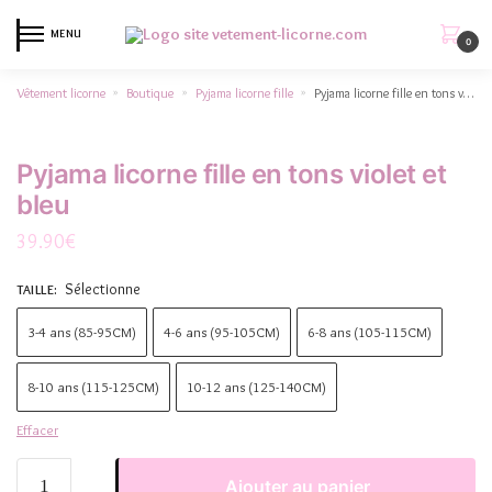
MENU
0
Vêtement licorne
Boutique
Pyjama licorne fille
Pyjama licorne fille en tons violet et bleu
»
»
»
Pyjama licorne fille en tons violet et
bleu
39.90
€
Sélectionne
TAILLE
:
3-4 ans (85-95CM)
4-6 ans (95-105CM)
6-8 ans (105-115CM)
8-10 ans (115-125CM)
10-12 ans (125-140CM)
Effacer
Ajouter au panier