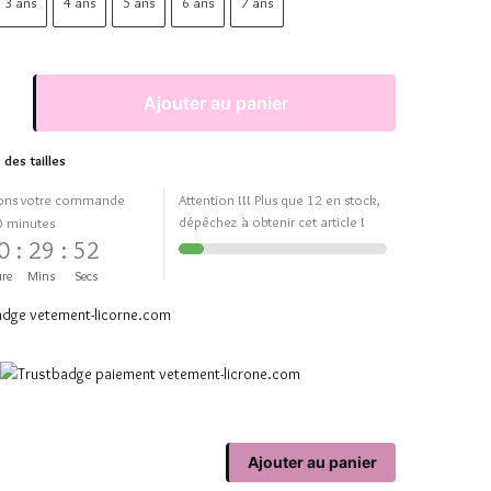
3 ans
4 ans
5 ans
6 ans
7 ans
Ajouter au panier
 des tailles
ons votre commande
Attention !!! Plus que 12 en stock,
dépêchez à obtenir cet article !
0 minutes
0
:
29
:
51
re
Mins
Secs
Ajouter au panier