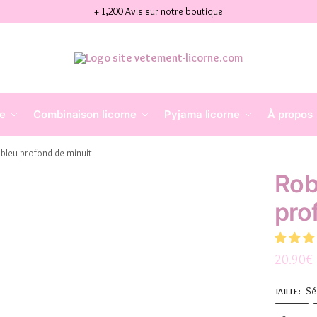
+ 1,200 Avis sur notre boutique
ne
Combinaison licorne
Pyjama licorne
À propos
 bleu profond de minuit
Rob
pro
20.90
€
Sé
TAILLE
: