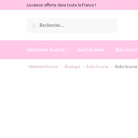
Livraison offerte dans toute la France !
Recherche
Vêtement licorne
Haut licorne
Bas licor
Vêtement licorne
Boutique
Robe licorne
Robe licorne
»
»
»