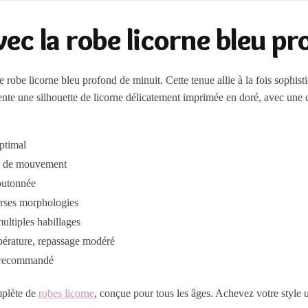
ec la robe licorne bleu p
 licorne bleu profond de minuit. Cette tenue allie à la fois sophisticatio
sente une silhouette de licorne délicatement imprimée en doré, avec une 
ptimal
té de mouvement
outonnée
erses morphologies
ultiples habillages
érature, repassage modéré
s recommandé
mplète de
robes licorne
, conçue pour tous les âges. Achevez votre style 