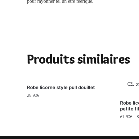
pour rayonner tel un être féérique.
Produits similaires
Robe licorne style pull douillet
28.90
€
Robe lic
petite fi
61.90
€
–
8