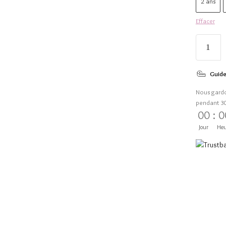
2 ans
Effacer
Guide
Nous gard
pendant 3
00
:
0
Jour
Heu