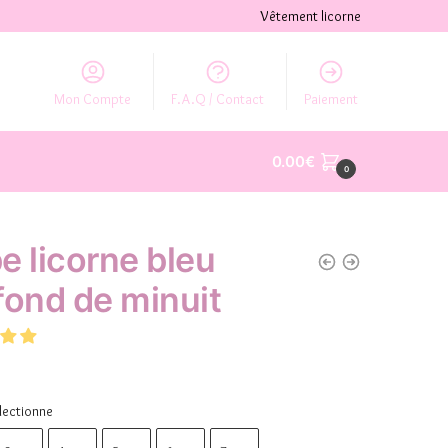
Vêtement licorne
Mon Compte
F.A.Q / Contact
Paiement
0.00
€
0
e licorne bleu
fond de minuit
lectionne