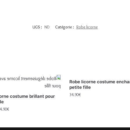
UGS :
ND
Catégorie :
Robe licorne
Robe licorne costume encha
petite fille
34.90
€
orne costume brillant pour
lle
4.90
€