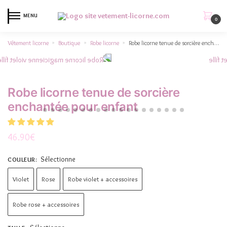
MENU
0
Vêtement licorne
Boutique
Robe licorne
Robe licorne tenue de sorcière enchantée pour enfant
»
»
»
Robe licorne tenue de sorcière
enchantée pour enfant
46.90
€
Sélectionne
COULEUR
:
Violet
Rose
Robe violet + accessoires
Robe rose + accessoires