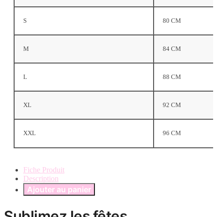
S
80 CM
M
84 CM
L
88 CM
XL
92 CM
XXL
96 CM
Fiche Produit
Description
Ajouter au panier
Sublimez les fêtes