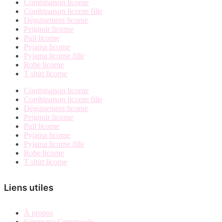
Combinaison licorne
page
Combinaison licorne fille
du
Déguisement licorne
produit
Peignoir licorne
Pull licorne
Pyjama licorne
Pyjama licorne fille
Robe licorne
T shirt licorne
Combinaison licorne
Combinaison licorne fille
Déguisement licorne
Peignoir licorne
Pull licorne
Pyjama licorne
Pyjama licorne fille
Robe licorne
T shirt licorne
Liens utiles
À propos
Suivre ma Commande