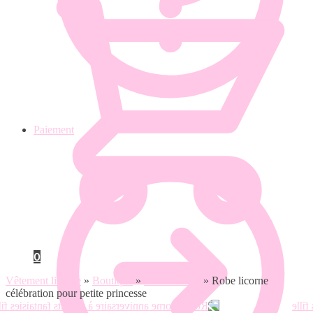
Paiement
0
Vêtement licorne
»
Boutique
»
Robe licorne
»
Robe licorne
célébration pour petite princesse