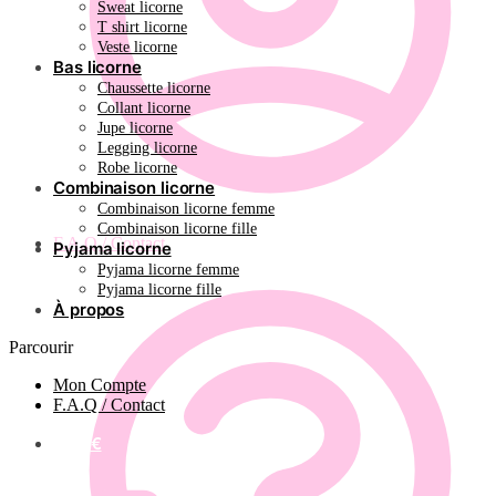
Sweat licorne
T shirt licorne
Veste licorne
Bas licorne
Chaussette licorne
Collant licorne
Jupe licorne
Legging licorne
Robe licorne
Combinaison licorne
Combinaison licorne femme
Combinaison licorne fille
F.A.Q / Contact
Pyjama licorne
Pyjama licorne femme
Pyjama licorne fille
À propos
Parcourir
Mon Compte
F.A.Q / Contact
0.00
€