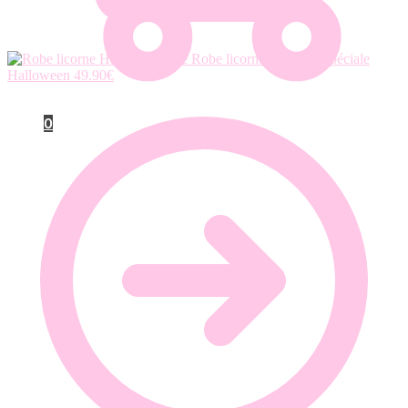
Robe licorne pour fille spéciale
Halloween
49.90
€
0