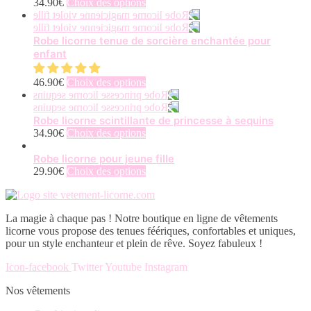
Ce
34.90
€
Choix des options
produit
a
plusieurs
Robe licorne tenue de sorcière enchantée pour
variations.
enfant
Les
options
Ce
46.90
€
Choix des options
peuvent
produit
être
a
choisies
plusieurs
Robe licorne scintillante de princesse à sequins
sur
variations.
Ce
34.90
€
Choix des options
la
Les
produit
page
options
a
Robe licorne pour jeune fille
du
peuvent
plusieurs
Ce
29.90
€
Choix des options
produit
être
variations.
produit
choisies
Les
a
sur
options
plusieurs
La magie à chaque pas ! Notre boutique en ligne de vêtements
la
peuvent
variations.
licorne vous propose des tenues féériques, confortables et uniques,
page
être
Les
pour un style enchanteur et plein de rêve. Soyez fabuleux !
du
choisies
options
produit
sur
peuvent
Icon-facebook
Twitter
Youtube
Instagram
la
être
page
choisies
Nos vêtements
du
sur
produit
la