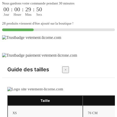
célébration
Nous gardons votre commande pendant 30 minutes
pour
00
:
00
:
29
:
50
petite
princesse
Jour
Heure
Mins
Secs
28 produits viennent d'être ajouté sur la boutique !
Guide des tailles
Taille
XS
76 CM