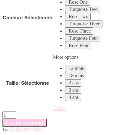
Rose One
Turquoise Two
Rose Two
Couleur
:
Sélectionne
Turquoise Three
Rose Three
Turquoise Four
Rose Four
More options
12 mois
18 mois
Taille
:
Sélectionne
2 ans
3 ans
4 ans
Effacer
quantité
de
Ajouter au panier
Robe
Guide des tailles
licorne