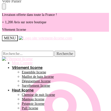
Skip
Skip
Votre Panier
to
to
navigation
content
Livraison offerte dans toute la France !
+ 1,200 Avis sur notre boutique
Vêtement licorne
MENU
Recherche
Recherche
Recherche
Recherche
pour :
pour :
Mon Compte
Vêtement licorne
Ensemble licorne
Maillot de bain licorne
Déguisement licorne
Survêtement licorne
Haut licorne
Chemise de nuit licorne
Manteau licorne
Peignoir licorne
Pull licorne