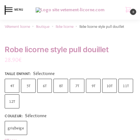
MENU
0
Vêtement licorne
Boutique
Robe licorne
Robe licorne style pull douillet
»
»
»
Robe licorne style pull douillet
28.90
€
Sélectionne
TAILLE ENFANT
:
4T
5T
6T
8T
7T
9T
10T
11T
12T
Sélectionne
COULEUR
:
gris/beige