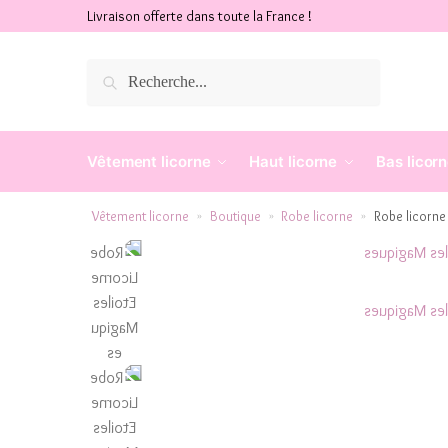
Livraison offerte dans toute la France !
Recherche
Vêtement licorne
Haut licorne
Bas licor
Vêtement licorne
Boutique
Robe licorne
Robe licorne
»
»
»