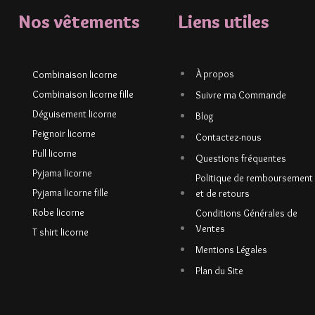
Nos vêtements
Liens utiles
À propos
Combinaison licorne
Combinaison licorne fille
Suivre ma Commande
Déguisement licorne
Blog
Peignoir licorne
Contactez-nous
Pull licorne
Questions fréquentes
Pyjama licorne
Politique de remboursement
Pyjama licorne fille
et de retours
Robe licorne
Conditions Générales de
Ventes
T shirt licorne
Mentions Légales
Plan du Site