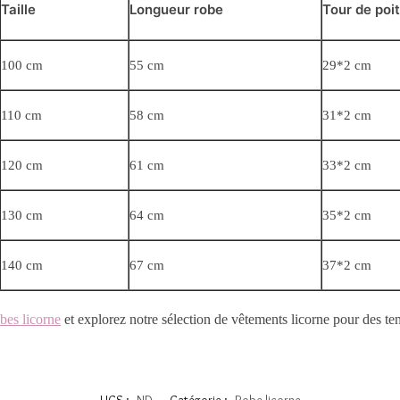
Taille
Longueur robe
Tour de poit
100 cm
55 cm
29*2 cm
110 cm
58 cm
31*2 cm
120 cm
61 cm
33*2 cm
130 cm
64 cm
35*2 cm
140 cm
67 cm
37*2 cm
bes licorne
et explorez notre sélection de vêtements licorne pour des te
UGS :
ND
Catégorie :
Robe licorne