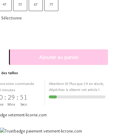
4T
5T
6T
7T
Sélectionne
Ajouter au panier
 des tailles
ons votre commande
Attention !!! Plus que 14 en stock,
dépêchez à obtenir cet article !
0 minutes
0
:
29
:
50
re
Mins
Secs