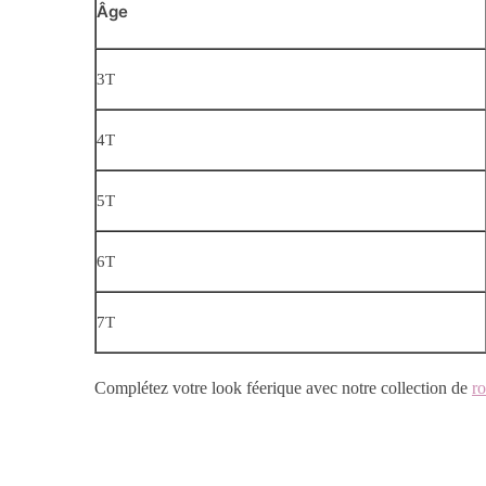
Âge
3T
4T
5T
6T
7T
Complétez votre look féerique avec notre collection de
ro