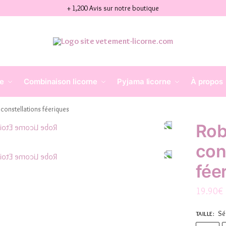
+ 1,200 Avis sur notre boutique
ne
Combinaison licorne
Pyjama licorne
À propos
 constellations féeriques
Rob
con
fée
19.90
€
Sé
TAILLE
: