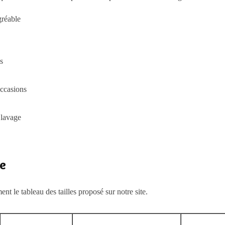
gréable
s
occasions
 lavage
le
nt le tableau des tailles proposé sur notre site.