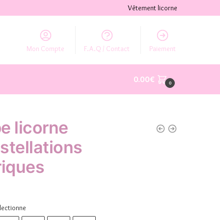
Vêtement licorne
Mon Compte
F.A.Q / Contact
Paiement
0.00
€
0
e licorne
stellations
riques
lectionne