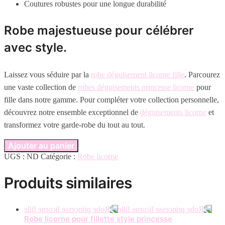
Coutures robustes pour une longue durabilité
Robe majestueuse pour célébrer
avec style.
Laissez vous séduire par la
robe déguisement licorne fille
. Parcourez
une vaste collection de
robes déguisements princesse licorne
pour
fille dans notre gamme. Pour compléter votre collection personnelle,
découvrez notre ensemble exceptionnel de
déguisements licorne
et
transformez votre garde-robe du tout au tout.
Ajouter au panier
UGS :
ND
Catégorie :
Robe licorne
Produits similaires
Robe licorne pour fillette style princesse