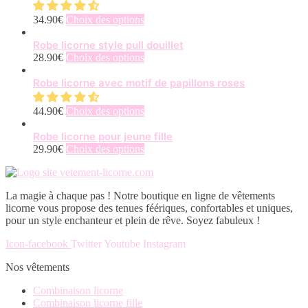
Ce
34.90
€
Choix des options
produit
a
Robe licorne style pull douillet
plusieurs
Ce
28.90
€
Choix des options
variations.
produit
Les
a
Robe licorne avec motif de papillons roses
options
plusieurs
peuvent
variations.
Ce
44.90
€
Choix des options
être
Les
produit
choisies
options
a
Robe licorne pour jeune fille
sur
peuvent
plusieurs
Ce
29.90
€
Choix des options
la
être
variations.
produit
page
choisies
Les
a
du
sur
options
plusieurs
produit
la
La magie à chaque pas ! Notre boutique en ligne de vêtements
peuvent
variations.
page
licorne vous propose des tenues féériques, confortables et uniques,
être
Les
du
pour un style enchanteur et plein de rêve. Soyez fabuleux !
choisies
options
produit
sur
peuvent
Icon-facebook
Twitter
Youtube
Instagram
la
être
page
choisies
Nos vêtements
du
sur
produit
la
Combinaison licorne
page
Combinaison licorne fille