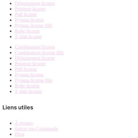
du
Déguisement licorne
produit
Peignoir licorne
Pull licorne
Pyjama licorne
Pyjama licorne fille
Robe licorne
T shirt licorne
Combinaison licorne
Combinaison licorne fille
Déguisement licorne
Peignoir licorne
Pull licorne
Pyjama licorne
Pyjama licorne fille
Robe licorne
T shirt licorne
Liens utiles
À propos
Suivre ma Commande
Blog