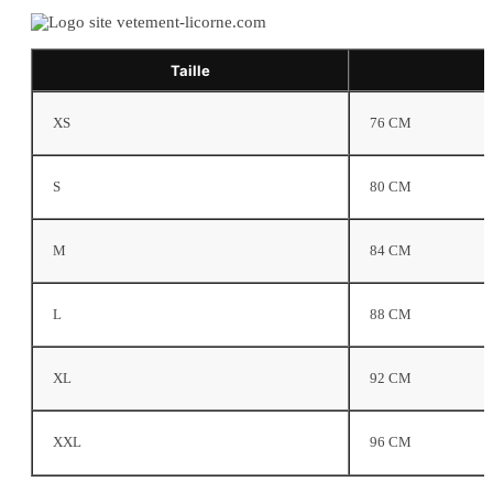
Taille
XS
76 CM
S
80 CM
M
84 CM
L
88 CM
XL
92 CM
XXL
96 CM