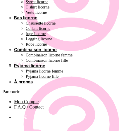
Sweat licorne
T shirt licorne
Veste licorne
Bas licorne
Chaussette licorne
Collant licorne
Jupe licorne
Legging licorne
Robe licorne
Combinaison licorne
Combinaison licorne femme
Combinaison licorne fille
F.A.Q / Contact
Pyjama licorne
Pyjama licorne femme
Pyjama licorne fille
À propos
Parcourir
Mon Compte
F.A.Q / Contact
0.00
€