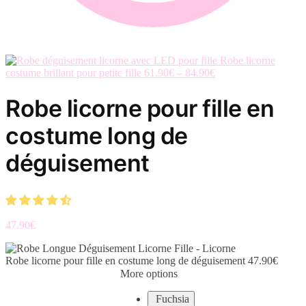
Robe licorne
costume brillant pour petite fille
61.90
€
–
84.90
€
Robe licorne pour fille en
costume long de
déguisement
47.90
€
Robe licorne pour fille en costume long de déguisement
47.90
€
More options
Fuchsia