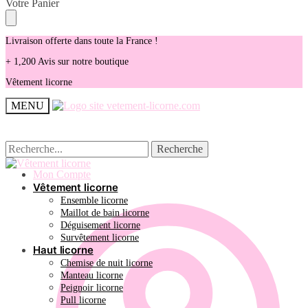
Skip
Skip
Votre Panier
to
to
navigation
content
Livraison offerte dans toute la France !
+ 1,200 Avis sur notre boutique
Vêtement licorne
MENU
Recherche
Recherche
Recherche
Recherche
pour :
pour :
Mon Compte
Vêtement licorne
Ensemble licorne
Maillot de bain licorne
Déguisement licorne
Survêtement licorne
Haut licorne
Chemise de nuit licorne
Manteau licorne
Peignoir licorne
Pull licorne