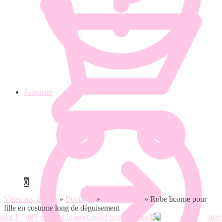
Paiement
0
Vêtement licorne
»
Boutique
»
Robe licorne
»
Robe licorne pour
fille en costume long de déguisement