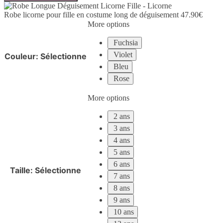
licorne
Robe licorne pour fille en costume long de déguisement
47.90
€
pour
More options
fille
en
Fuchsia
costume
long
Violet
Couleur
:
Sélectionne
de
Bleu
déguisement
Rose
More options
2 ans
3 ans
4 ans
5 ans
6 ans
Taille
:
Sélectionne
7 ans
8 ans
9 ans
10 ans