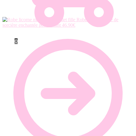
Robe licorne tenue de
sorcière enchantée pour enfant
46.90
€
0