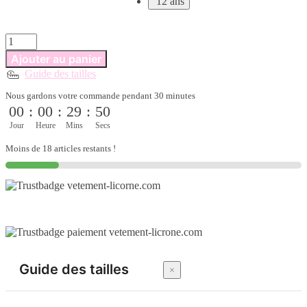
12 ans
quantité
de
Ajouter au panier
Robe
Guide des tailles
licorne
pour
Nous gardons votre commande pendant 30 minutes
fille
00
:
00
:
29
:
49
en
costume
Jour
Heure
Mins
Secs
long
Moins de 18 articles restants !
de
déguisement
Guide des tailles