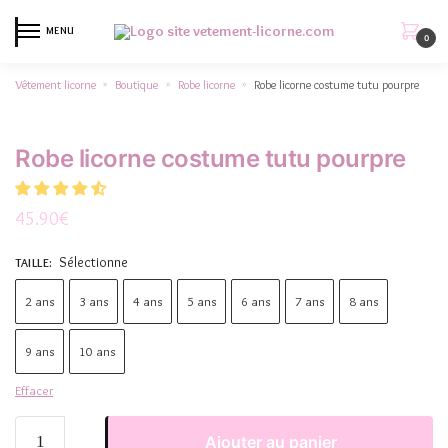
MENU
0
Vêtement licorne
Boutique
Robe licorne
Robe licorne costume tutu pourpre
»
»
»
Robe licorne costume tutu pourpre
45.90
€
Sélectionne
TAILLE
:
2 ans
3 ans
4 ans
5 ans
6 ans
7 ans
8 ans
9 ans
10 ans
Effacer
Ajouter au panier