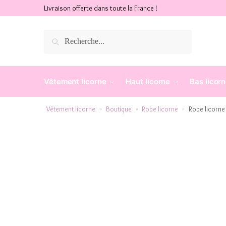
Livraison offerte dans toute la France !
Recherche
Vêtement licorne
Haut licorne
Bas licor
Vêtement licorne
Boutique
Robe licorne
Robe licorne
»
»
»