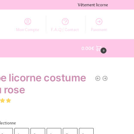
Vêtement licorne
Mon Compte
F.A.Q / Contact
Paiement
0.00
€
0
e licorne costume
u rose
lectionne