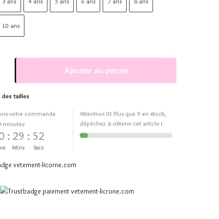
3 ans
4 ans
5 ans
6 ans
7 ans
8 ans
10 ans
Ajouter au panier
 des tailles
ons votre commande
Attention !!! Plus que 9 en stock,
dépêchez à obtenir cet article !
0 minutes
0
:
29
:
51
re
Mins
Secs