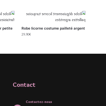
r petite
Robe licorne costume pailleté argent
29.90
€
Contact
Contactez-nous