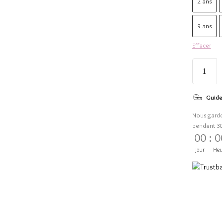
2 ans
9 ans
Effacer
Guide
Nous gard
pendant 3
00
:
0
Jour
Heu