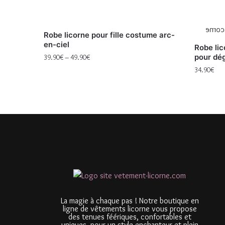
Robe licorne pour fille costume arc-
en-ciel
Robe lic
pour dé
39.90
€
–
49.90
€
34.90
€
La magie à chaque pas ! Notre boutique en
ligne de vêtements licorne vous propose
des tenues féériques, confortables et
uniques, pour un style enchanteur et plein