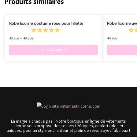
Produits similaires
Robe licorne costume rose pour fillette
Robe licorne av
39.90
€
–
49.90
€
44.90
€
Choix des options
La magie à chaque pas ! Notre boutique en ligne de vêtements
licorne vous propose des tenues féériques, confortables et
uniques, pour un style enchanteur et plein de rêve. Soyez fabuleux !