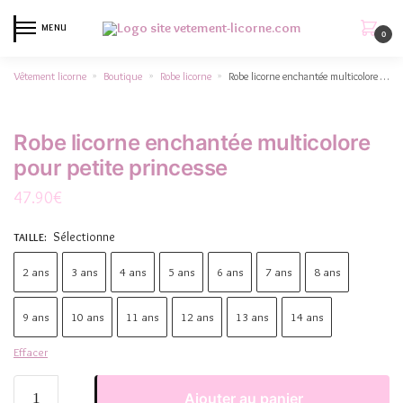
MENU
0
Vêtement licorne
Boutique
Robe licorne
Robe licorne enchantée multicolore pour petite princesse
»
»
»
Robe licorne enchantée multicolore
pour petite princesse
47.90
€
Sélectionne
TAILLE
:
2 ans
3 ans
4 ans
5 ans
6 ans
7 ans
8 ans
9 ans
10 ans
11 ans
12 ans
13 ans
14 ans
Effacer
Ajouter au panier