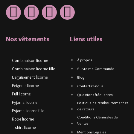
Nos vêtements
Liens utiles
À propos
Combinaison licorne
Combinaison licorne fille
Suivre ma Commande
Déguisement licorne
Blog
Peignoir licorne
Contactez-nous
Pull licorne
Questions fréquentes
Pyjama licorne
Politique de remboursement et
de retours
Pyjama licorne fille
Conditions Générales de
Robe licorne
Ventes
T shirt licorne
Mentions Légales