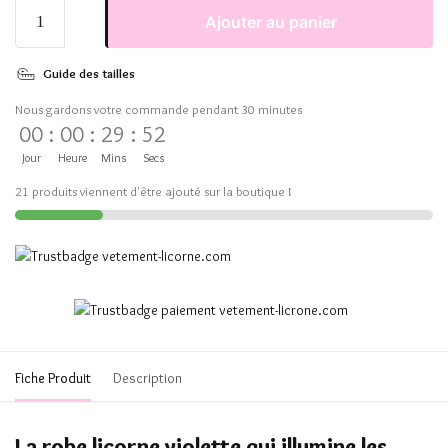
Ajouter au panier
Guide des tailles
Nous gardons votre commande pendant 30 minutes
00
:
00
:
29
:
51
Jour
Heure
Mins
Secs
21 produits viennent d'être ajouté sur la boutique !
Fiche Produit
Description
La robe licorne violette qui illumine les