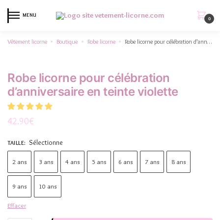
MENU
0
Vêtement licorne
Boutique
Robe licorne
Robe licorne pour célébration d’anniversaire en teinte violette
»
»
»
Robe licorne pour célébration
d’anniversaire en teinte violette
42.90
€
Sélectionne
TAILLE
:
2 ans
3 ans
4 ans
5 ans
6 ans
7 ans
8 ans
9 ans
10 ans
Effacer