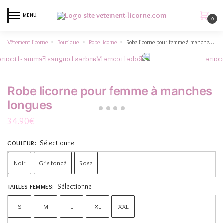
MENU
0
Vêtement licorne
Boutique
Robe licorne
Robe licorne pour femme à manches longues
»
»
»
Robe licorne pour femme à manches
longues
34.90
€
Sélectionne
COULEUR
:
Noir
Gris foncé
Rose
Sélectionne
TAILLES FEMMES
:
S
M
L
XL
XXL