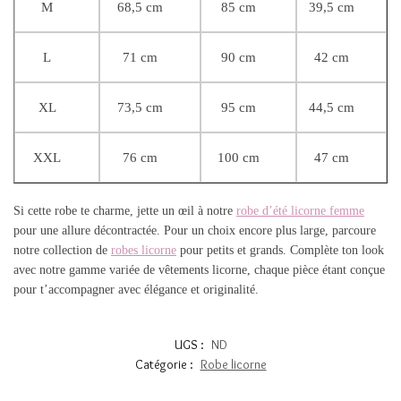
M
68,5 cm
85 cm
39,5 cm
L
71 cm
90 cm
42 cm
XL
73,5 cm
95 cm
44,5 cm
XXL
76 cm
100 cm
47 cm
Si cette robe te charme, jette un œil à notre
robe d’été licorne femme
pour une allure décontractée. Pour un choix encore plus large, parcoure
notre collection de
robes licorne
pour petits et grands. Complète ton look
avec notre gamme variée de vêtements licorne, chaque pièce étant conçue
pour t’accompagner avec élégance et originalité.
UGS :
ND
Catégorie :
Robe licorne