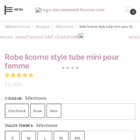
MENU
0
Vêtement licorne
Boutique
Robe licorne
Robe licorne style tube mini pour femme
»
»
»
Robe licorne style tube mini pour
femme
35.90
€
Sélectionne
COULEUR
:
Gris foncé
Rose
Noir
Sélectionne
TAILLES FEMMES
:
S
M
L
XL
XXL