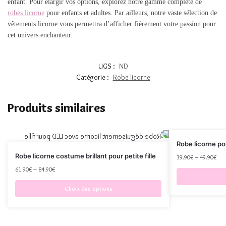
enfant. Pour élargir vos options, explorez notre gamme complète de
robes licorne
pour enfants et adultes. Par ailleurs, notre vaste sélection de
vêtements licorne vous permettra d’afficher fièrement votre passion pour
cet univers enchanteur.
UGS :
ND
Catégorie :
Robe licorne
Produits similaires
Robe licorne po
Robe licorne costume brillant pour petite fille
39.90
€
–
49.90
€
61.90
€
–
84.90
€
Choix des options