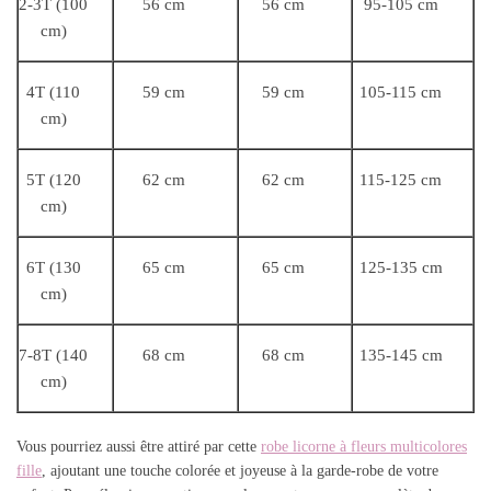
2-3T (100
56 cm
56 cm
95-105 cm
cm)
4T (110
59 cm
59 cm
105-115 cm
cm)
5T (120
62 cm
62 cm
115-125 cm
cm)
6T (130
65 cm
65 cm
125-135 cm
cm)
7-8T (140
68 cm
68 cm
135-145 cm
cm)
Vous pourriez aussi être attiré par cette
robe licorne à fleurs multicolores
fille
, ajoutant une touche colorée et joyeuse à la garde-robe de votre