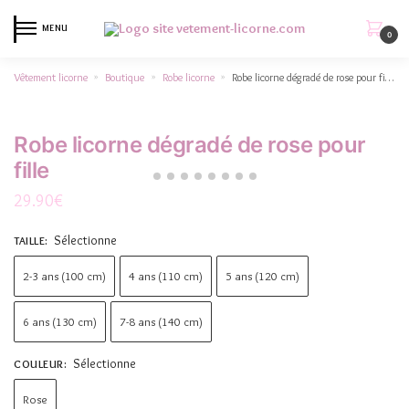
MENU
0
Vêtement licorne
Boutique
Robe licorne
Robe licorne dégradé de rose pour fille
»
»
»
Robe licorne dégradé de rose pour
fille
29.90
€
Sélectionne
TAILLE
:
2-3 ans (100 cm)
4 ans (110 cm)
5 ans (120 cm)
6 ans (130 cm)
7-8 ans (140 cm)
Sélectionne
COULEUR
:
Rose