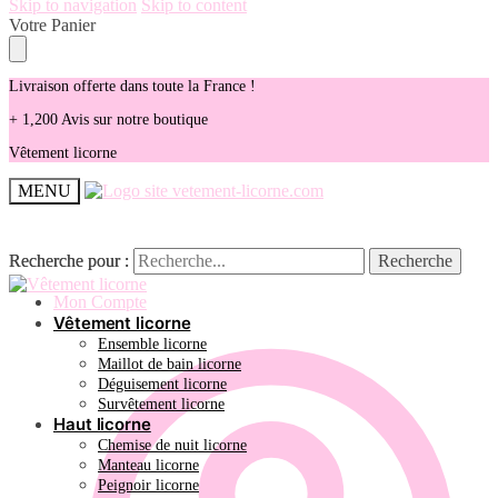
Skip to navigation
Skip to content
Votre Panier
Livraison offerte dans toute la France !
+ 1,200 Avis sur notre boutique
Vêtement licorne
MENU
Recherche pour :
Recherche pour :
Recherche
Recherche
Mon Compte
Vêtement licorne
Ensemble licorne
Maillot de bain licorne
Déguisement licorne
Survêtement licorne
Haut licorne
Chemise de nuit licorne
Manteau licorne
Peignoir licorne