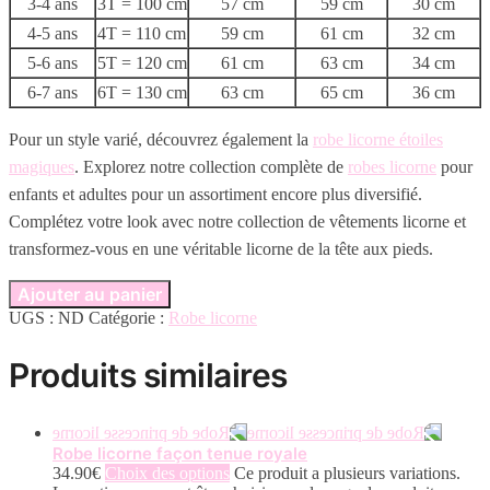
3-4 ans
3T = 100 cm
57 cm
59 cm
30 cm
4-5 ans
4T = 110 cm
59 cm
61 cm
32 cm
5-6 ans
5T = 120 cm
61 cm
63 cm
34 cm
6-7 ans
6T = 130 cm
63 cm
65 cm
36 cm
Pour un style varié, découvrez également la
robe licorne étoiles
magiques
. Explorez notre collection complète de
robes licorne
pour
enfants et adultes pour un assortiment encore plus diversifié.
Complétez votre look avec notre collection de vêtements licorne et
transformez-vous en une véritable licorne de la tête aux pieds.
Ajouter au panier
UGS :
ND
Catégorie :
Robe licorne
Produits similaires
Robe licorne façon tenue royale
34.90
€
Choix des options
Ce produit a plusieurs variations.