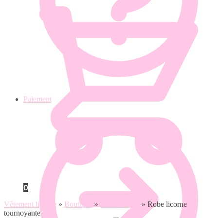
Paiement
0
Vêtement licorne
»
Boutique
»
Robe licorne
»
Robe licorne
tournoyante