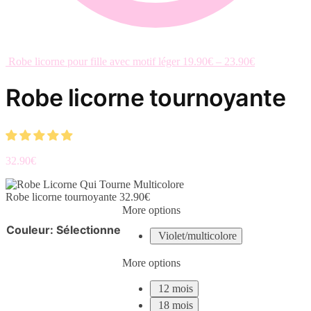
Robe licorne pour fille avec motif léger
19.90
€
–
23.90
€
Robe licorne tournoyante
32.90
€
Robe licorne tournoyante
32.90
€
More options
Couleur
:
Sélectionne
Violet/multicolore
More options
12 mois
18 mois