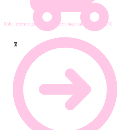
Robe licorne nuances multicolores façon arc-en-ciel
21.90
€
0