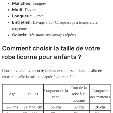
Manches:
Longues
Motif:
Devant
Longueur:
Genou
Entretien:
Lavage à 30° C, repassage à température
moyenne
Coloris:
Résistants aux lavages répétés
Comment choisir la taille de votre
robe licorne pour enfants ?
Consultez attentivement le tableau des tailles ci-dessous afin de
choisir la taille la mieux adaptée à votre enfant.
Tour de la
Longueur de la
Longueur
Âge
Tailles
robe à la
robe
des manches
poitrine
2-3 ans
2T = 90 cm
55 cm
57 cm
28 cm