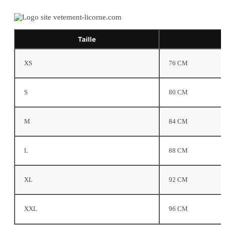
Taille
XS
76 CM
S
80 CM
M
84 CM
L
88 CM
XL
92 CM
XXL
96 CM