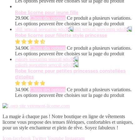
Les options peuvent être choisies sur la page du produit
Robe licorne pour jeune fille
29.90
€
Choix des options
Ce produit a plusieurs variations.
Les options peuvent être choisies sur la page du produit
Robe licorne pour fillette style princesse
34.90
€
Choix des options
Ce produit a plusieurs variations.
Les options peuvent être choisies sur la page du produit
Robe licorne pour petites princesses constellées
d’étoiles
34.90
€
Choix des options
Ce produit a plusieurs variations.
Les options peuvent être choisies sur la page du produit
La magie à chaque pas ! Notre boutique en ligne de vêtements
licorne vous propose des tenues féériques, confortables et uniques,
pour un style enchanteur et plein de rêve. Soyez fabuleux !
Icon-facebook
Twitter
Youtube
Instagram