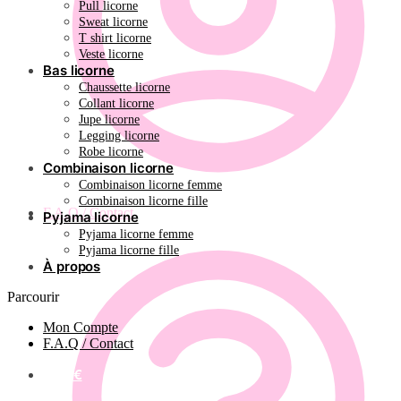
Pull licorne
Sweat licorne
T shirt licorne
Veste licorne
Bas licorne
Chaussette licorne
Collant licorne
Jupe licorne
Legging licorne
Robe licorne
Combinaison licorne
Combinaison licorne femme
Combinaison licorne fille
F.A.Q / Contact
Pyjama licorne
Pyjama licorne femme
Pyjama licorne fille
À propos
Parcourir
Mon Compte
F.A.Q / Contact
0.00
€