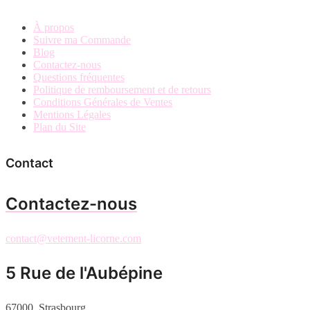
À propos
Suivre ma Commande
Blog
Contactez-nous
Questions fréquentes
Politique de remboursement et de retours
Conditions Générales de Ventes
Mentions Légales
Plan du Site
Contact
Contactez-nous
contact@vetement-licorne.com
5 Rue de l'Aubépine
67000, Strasbourg