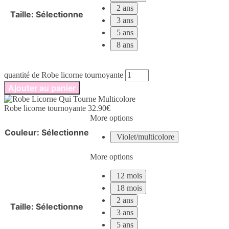
2 ans
Taille
:
Sélectionne
3 ans
5 ans
8 ans
quantité de Robe licorne tournoyante
Ajouter au panier
Robe licorne tournoyante
32.90
€
More options
Couleur
:
Sélectionne
Violet/multicolore
More options
12 mois
18 mois
2 ans
Taille
:
Sélectionne
3 ans
5 ans