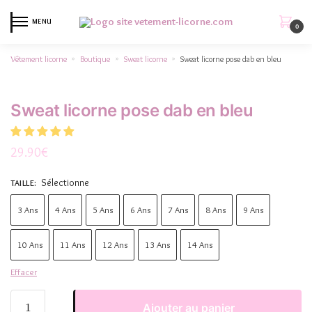
MENU
0
Vêtement licorne
Boutique
Sweat licorne
Sweat licorne pose dab en bleu
»
»
»
Sweat licorne pose dab en bleu
29.90
€
Sélectionne
TAILLE
:
3 Ans
4 Ans
5 Ans
6 Ans
7 Ans
8 Ans
9 Ans
10 Ans
11 Ans
12 Ans
13 Ans
14 Ans
Effacer
Ajouter au panier