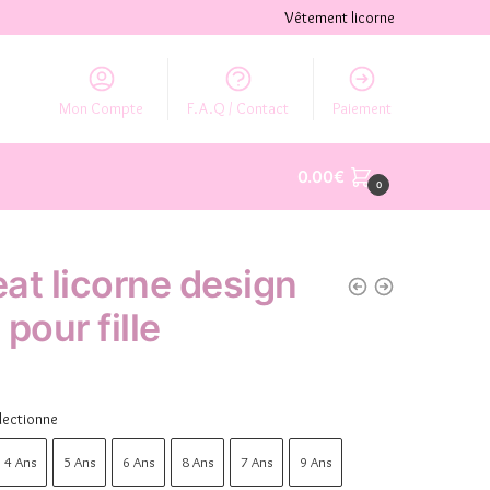
Vêtement licorne
Mon Compte
F.A.Q / Contact
Paiement
0.00
€
0
at licorne design
pour fille
lectionne
4 Ans
5 Ans
6 Ans
8 Ans
7 Ans
9 Ans