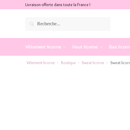
Livraison offerte dans toute la France !
Recherche
Vêtement licorne
Haut licorne
Bas licor
Vêtement licorne
Boutique
Sweat licorne
Sweat licorn
»
»
»