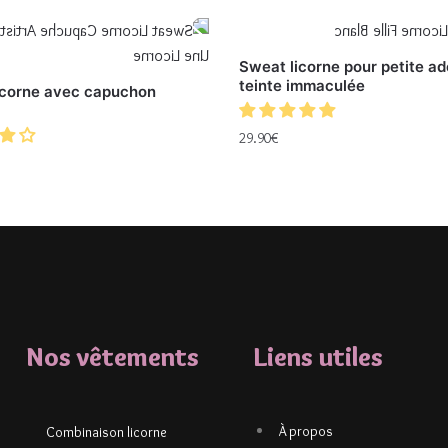
Sweat licorne pour petite a
teinte immaculée
icorne avec capuchon
29.90
€
Nos vêtements
Liens utiles
À propos
Combinaison licorne