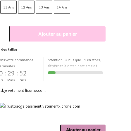
11 Ans
12 Ans
13 Ans
14 Ans
Ajouter au panier
 des tailles
ons votre commande
Attention !!! Plus que 14 en stock,
dépêchez à obtenir cet article !
0 minutes
0
:
29
:
52
re
Mins
Secs
Ajouter au panier