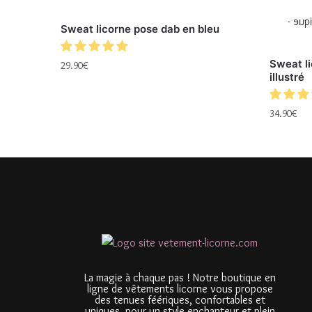
Sweat licorne pose dab en bleu
Sweat l
29.90
€
illustré
34.90
€
La magie à chaque pas ! Notre boutique en
ligne de vêtements licorne vous propose
des tenues féériques, confortables et
uniques, pour un style enchanteur et plein