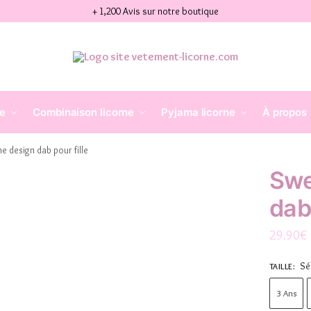
+ 1,200 Avis sur notre boutique
ne
Combinaison licorne
Pyjama licorne
À propos
e design dab pour fille
Swe
dab 
29.90
€
Sé
TAILLE
:
3 Ans