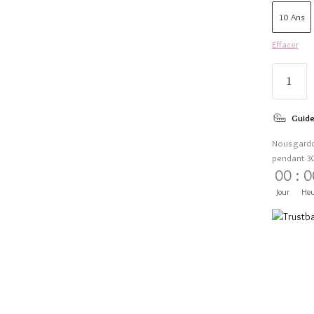
10 Ans
Effacer
Guide
Nous gard
pendant 3
00
:
0
Jour
Heu