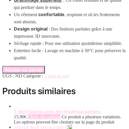
Grammage supérieur
: Un t-shirt résistant et de qualité
qui perdure dans le temps.
confortable
Un vêtement
, respirant et où les frottements
sont absents.
Design original
: Des finitions parfaites grâce à une
impression 3D innovante.
Séchage rapide : Pour une utilisation quotidienne simplifiée.
Entretien facile : Lavage en machine à 30°C pour préserver la
qualité.
Ajouter au panier
UGS :
ND
Catégorie :
T shirt licorne
Produits similaires
T shirt licorne avec des froufrous aériens
15.90
€
Choix des options
Ce produit a plusieurs variations.
Les options peuvent être choisies sur la page du produit