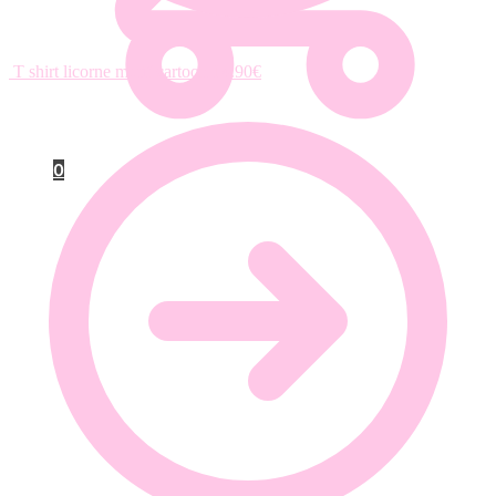
T shirt licorne motif cartoon
14.90
€
0