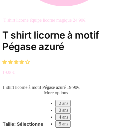
T shirt licorne équipe licorne magique
24.90
€
T shirt licorne à motif
Pégase azuré
19.90
€
T shirt licorne à motif Pégase azuré
19.90
€
More options
2 ans
3 ans
4 ans
Taille
:
Sélectionne
5 ans