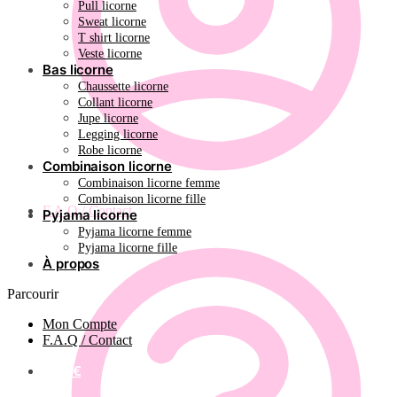
Pull licorne
Sweat licorne
T shirt licorne
Veste licorne
Bas licorne
Chaussette licorne
Collant licorne
Jupe licorne
Legging licorne
Robe licorne
Combinaison licorne
Combinaison licorne femme
Combinaison licorne fille
F.A.Q / Contact
Pyjama licorne
Pyjama licorne femme
Pyjama licorne fille
À propos
Parcourir
Mon Compte
F.A.Q / Contact
0.00
€