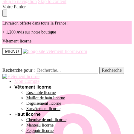
Skip to navigation
Skip to content
Votre Panier
Livraison offerte dans toute la France !
+ 1,200 Avis sur notre boutique
Vêtement licorne
MENU
Recherche pour :
Recherche pour :
Recherche
Recherche
Mon Compte
Vêtement licorne
Ensemble licorne
Maillot de bain licorne
Déguisement licorne
Survêtement licorne
Haut licorne
Chemise de nuit licorne
Manteau licorne
Peignoir licorne