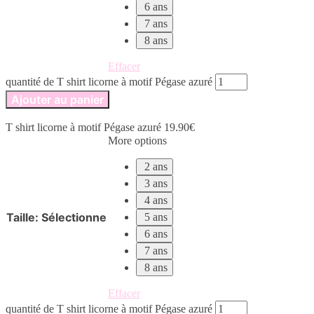
6 ans
7 ans
8 ans
Effacer
quantité de T shirt licorne à motif Pégase azuré
Ajouter au panier
T shirt licorne à motif Pégase azuré
19.90
€
More options
2 ans
3 ans
4 ans
Taille
:
Sélectionne
5 ans
6 ans
7 ans
8 ans
Effacer
quantité de T shirt licorne à motif Pégase azuré