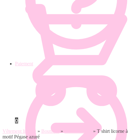
Paiement
0
Vêtement licorne
»
Boutique
»
T shirt licorne
»
T shirt licorne à
motif Pégase azuré