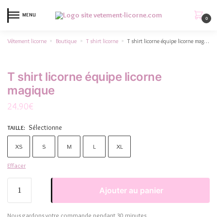
MENU
0
Vêtement licorne
Boutique
T shirt licorne
T shirt licorne équipe licorne magique
»
»
»
T shirt licorne équipe licorne
magique
24.90
€
Sélectionne
TAILLE
:
XS
S
M
L
XL
Effacer
Ajouter au panier
Nous gardons votre commande pendant 30 minutes