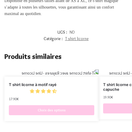
Disponible en plusieurs tailles allant de XS à XL, ce t-shirt magique
s’adapte à toutes les silhouettes, vous garantissant ainsi un confort
maximal au quotidien.
UGS :
ND
Catégorie :
T shirt licorne
Produits similaires
T shirt licorne à motif rayé
T shirt licorne 
capuche
19.90
€
17.90
€
Choix des options