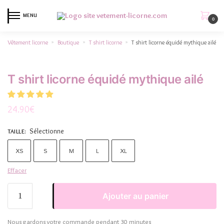
MENU
0
Vêtement licorne
Boutique
T shirt licorne
T shirt licorne équidé mythique ailé
»
»
»
T shirt licorne équidé mythique ailé
24.90
€
Sélectionne
TAILLE
:
XS
S
M
L
XL
Effacer
Ajouter au panier
Nous gardons votre commande pendant 30 minutes