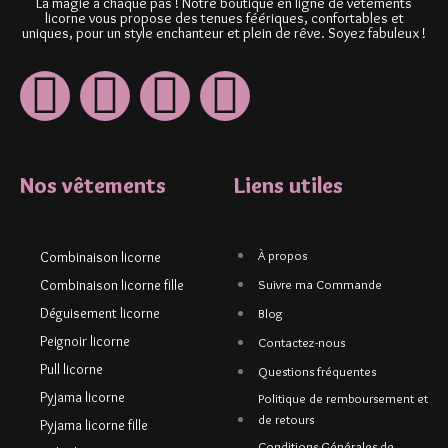
La magie à chaque pas ! Notre boutique en ligne de vêtements
licorne vous propose des tenues féériques, confortables et
uniques, pour un style enchanteur et plein de rêve. Soyez fabuleux !
Nos vêtements
Liens utiles
À propos
Combinaison licorne
Combinaison licorne fille
Suivre ma Commande
Déguisement licorne
Blog
Peignoir licorne
Contactez-nous
Pull licorne
Questions fréquentes
Pyjama licorne
Politique de remboursement et
de retours
Pyjama licorne fille
Conditions Générales de