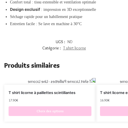
Confort total : tissu extensible et ventilation optimale
Design exclusif
: impression en 3D exceptionnelle
Séchage rapide pour un habillement pratique
Entretien facile : Se lave en machine à 30°C
UGS :
ND
Catégorie :
T shirt licorne
Produits similaires
T shirt licorne à paillettes scintillantes
T shirt licorne
17.90
€
16.90
€
Choix des options