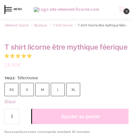
MENU
0
Vêtement licorne
Boutique
T shirt licorne
T shirt licorne être mythique féerique
»
»
»
T shirt licorne être mythique féerique
24.90
€
Sélectionne
TAILLE
:
XS
S
M
L
XL
Effacer
Ajouter au panier
Nous gardons votre commande pendant 30 minutes