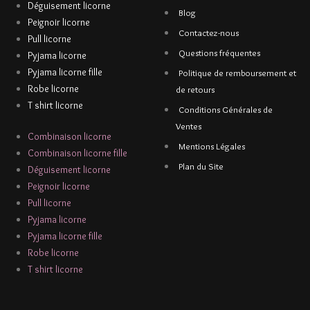
Déguisement licorne
Blog
Peignoir licorne
Contactez-nous
Pull licorne
Questions fréquentes
Pyjama licorne
Pyjama licorne fille
Politique de remboursement et
Robe licorne
de retours
T shirt licorne
Conditions Générales de
Ventes
Combinaison licorne
Mentions Légales
Combinaison licorne fille
Plan du Site
Déguisement licorne
Peignoir licorne
Pull licorne
Pyjama licorne
Pyjama licorne fille
Robe licorne
T shirt licorne