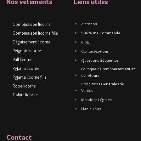
Nos vêtements
Liens utiles
À propos
Combinaison licorne
Combinaison licorne fille
Suivre ma Commande
Déguisement licorne
Blog
Peignoir licorne
Contactez-nous
Pull licorne
Questions fréquentes
Pyjama licorne
Politique de remboursement et
de retours
Pyjama licorne fille
Conditions Générales de
Robe licorne
Ventes
T shirt licorne
Mentions Légales
Plan du Site
Contact