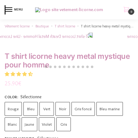
MENU
0
Vêtement licorne
Boutique
T shirt licorne
T shirt licorne heavy metal mystique pour homme
»
»
»
T shirt licorne heavy metal mystique
pour homme
25.90
€
Sélectionne
COLOR
:
Rouge
Bleu
Vert
Noir
Gris foncé
Bleu marine
Blanc
Jaune
Violet
Gris