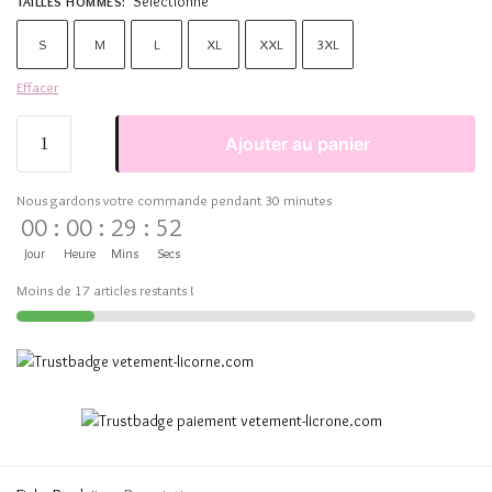
Sélectionne
TAILLES HOMMES
:
S
M
L
XL
XXL
3XL
Effacer
Ajouter au panier
Nous gardons votre commande pendant 30 minutes
00
:
00
:
29
:
51
Jour
Heure
Mins
Secs
Moins de 17 articles restants !