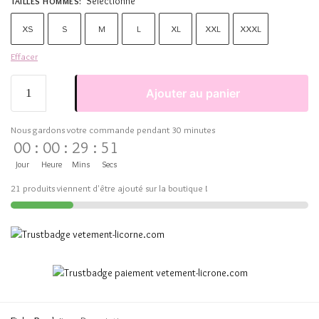
Sélectionne
TAILLES HOMMES
:
XS
S
M
L
XL
XXL
XXXL
Effacer
Ajouter au panier
Nous gardons votre commande pendant 30 minutes
00
:
00
:
29
:
50
Jour
Heure
Mins
Secs
21 produits viennent d'être ajouté sur la boutique !