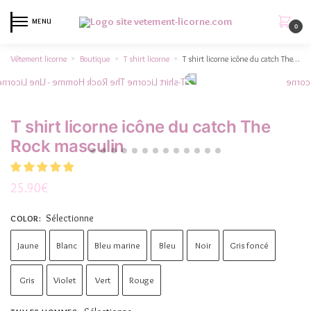
MENU
0
Vêtement licorne
Boutique
T shirt licorne
T shirt licorne icône du catch The Rock masculin
»
»
»
T shirt licorne icône du catch The
Rock masculin
25.90
€
Sélectionne
COLOR
:
Jaune
Blanc
Bleu marine
Bleu
Noir
Gris foncé
Gris
Violet
Vert
Rouge