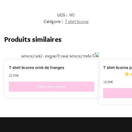
UGS :
ND
Catégorie :
T shirt licorne
Produits similaires
T shirt licorne orné de franges
T shirt licorne p
22.90
€
16.90
€
Choix des options