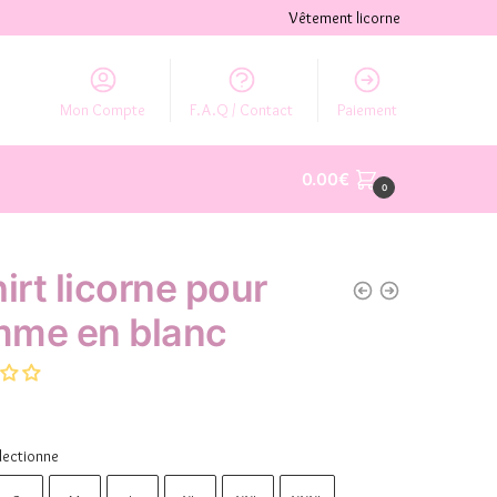
Vêtement licorne
Mon Compte
F.A.Q / Contact
Paiement
0.00
€
0
irt licorne pour
me en blanc
lectionne