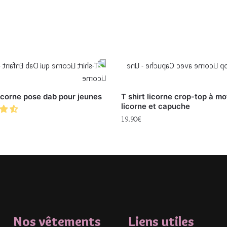
licorne pose dab pour jeunes
T shirt licorne crop-top à mo
licorne et capuche
19.90
€
Nos vêtements
Liens utiles