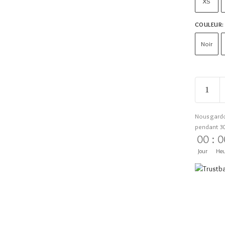
XS
COULEUR
:
Noir
Nous gard
pendant 3
00
:
0
Jour
Heu