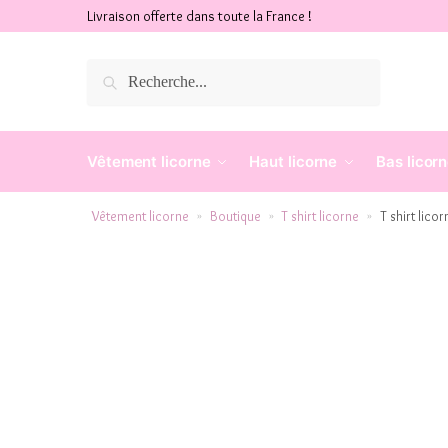
Livraison offerte dans toute la France !
Recherche
Vêtement licorne
Haut licorne
Bas licor
Vêtement licorne
Boutique
T shirt licorne
T shirt lic
»
»
»