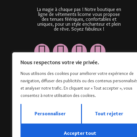
La magie à chaque pas ! Notre boutique en
ligne de vêtements licorne vous propose
des tenues féériques, confortables et
uniques, pour un style enchanteur et plein
de rêve. Soyez fabuleux !
Nous respectons votre vie privée.
Nous utilisons des cookies pour améliorer votre expérience de
navigation, diffuser des publicités ou des contenus personnalisé
et analyser notre trafic. En cliquant sur « Tout accepter », vous
consentez à notre utilisation des cookies.
Personnaliser
Tout rejeter
Accepter tout