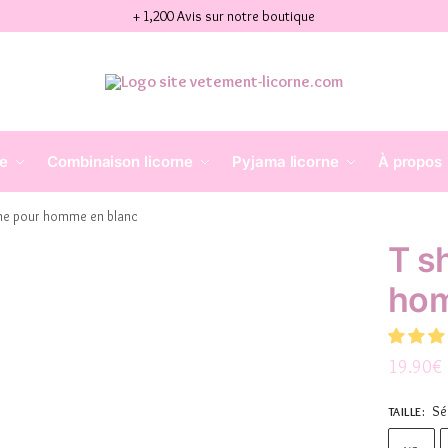
+ 1,200 Avis sur notre boutique
ne
Combinaison licorne
Pyjama licorne
À propos
orne pour homme en blanc
T sh
hom
19.90
€
Sé
TAILLE
: