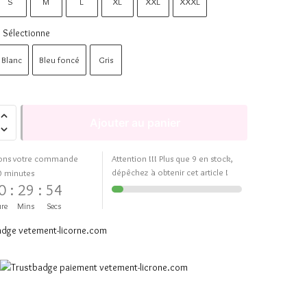
S
M
L
XL
XXL
XXXL
Sélectionne
Blanc
Bleu foncé
Gris
Ajouter au panier
ons votre commande
Attention !!! Plus que 9 en stock,
dépêchez à obtenir cet article !
0 minutes
0
:
29
:
54
re
Mins
Secs