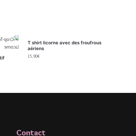
T shirt licorne avec des froufrous
aériens
15.90
€
tif
Contact