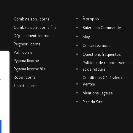
À propos
Combinaison licorne
Combinaison licorne fille
Suivre ma Commande
Déguisement licorne
Blog
Peignoir licorne
Contactez-nous
Pull licorne
Questions fréquentes
Pyjama licorne
Politique de remboursement
Pyjama licorne fille
et de retours
Robe licorne
Conditions Générales de
s
Ventes
T shirt licorne
Mentions Légales
Plan du Site