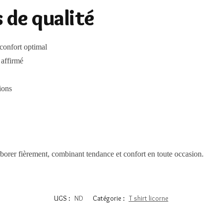
 de qualité
confort optimal
 affirmé
tions
’arborer fièrement, combinant tendance et confort en toute occasion.
UGS :
ND
Catégorie :
T shirt licorne