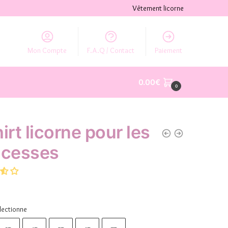
Vêtement licorne
Mon Compte
F.A.Q / Contact
Paiement
0.00
€
0
irt licorne pour les
ncesses
lectionne