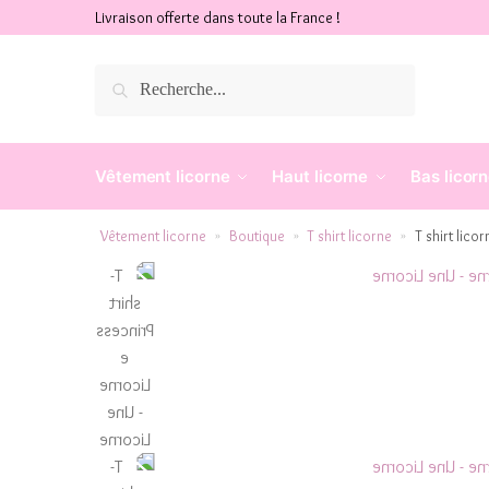
Livraison offerte dans toute la France !
Recherche
Vêtement licorne
Haut licorne
Bas licor
Vêtement licorne
Boutique
T shirt licorne
T shirt lico
»
»
»