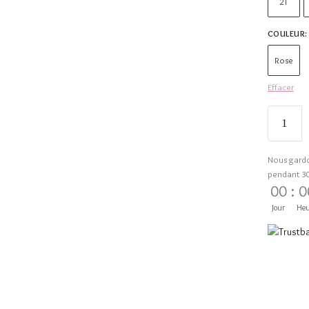
2T
COULEUR
:
Rose
Effacer
Nous gard
pendant 3
00
:
0
Jour
Heu