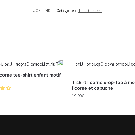
UGS :
ND
Catégorie :
T shirt licorne
licorne tee-shirt enfant motif
e
T shirt licorne crop-top à mo
licorne et capuche
19.90
€