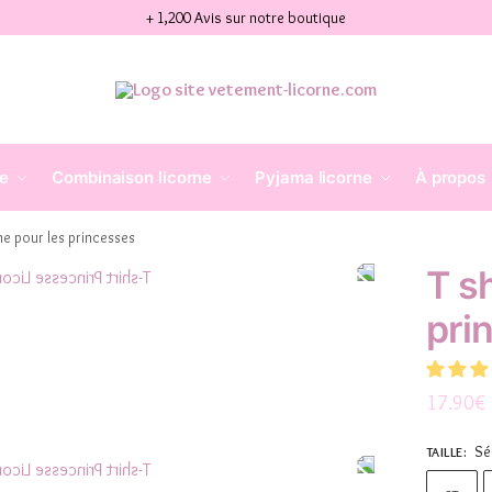
+ 1,200 Avis sur notre boutique
ne
Combinaison licorne
Pyjama licorne
À propos
rne pour les princesses
T sh
pri
17.90
€
Sé
TAILLE
: