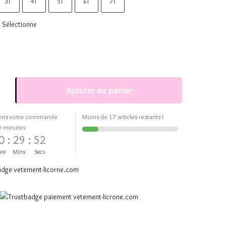
3T
4T
5T
6T
7T
Sélectionne
Ajouter au panier
ons votre commande
Moins de 17 articles restants !
0 minutes
0
:
29
:
51
re
Mins
Secs