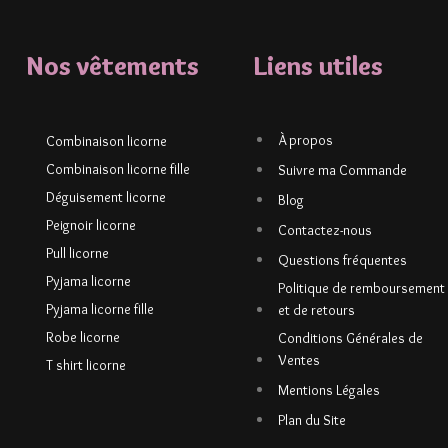
Nos vêtements
Liens utiles
À propos
Combinaison licorne
Combinaison licorne fille
Suivre ma Commande
Déguisement licorne
Blog
Peignoir licorne
Contactez-nous
Pull licorne
Questions fréquentes
Pyjama licorne
Politique de remboursement
Pyjama licorne fille
et de retours
Robe licorne
Conditions Générales de
Ventes
T shirt licorne
Mentions Légales
Plan du Site