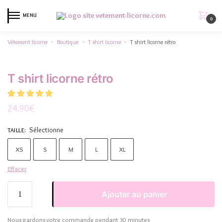
MENU
0
Vêtement licorne
Boutique
T shirt licorne
T shirt licorne rétro
»
»
»
T shirt licorne rétro
24.90
€
Sélectionne
TAILLE
:
XS
S
M
L
XL
Effacer
Ajouter au panier
Nous gardons votre commande pendant 30 minutes