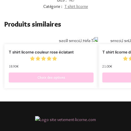
Catégorie :
T shirt licorne
Produits similaires
T shirt licorne couleur rose éclatant
T shirt licorne
18.90
€
21.00
€
Choix des options