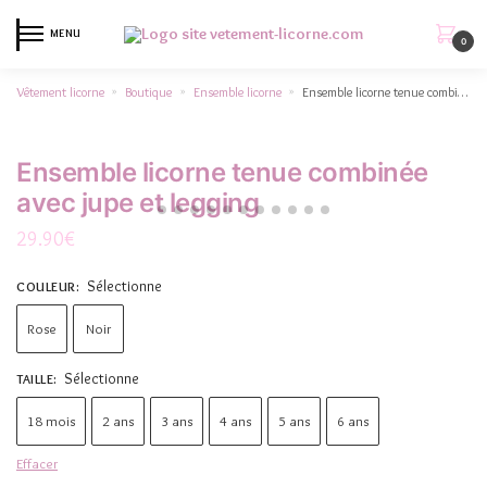
MENU
0
Vêtement licorne
Boutique
Ensemble licorne
Ensemble licorne tenue combinée avec jupe et legging
»
»
»
Ensemble licorne tenue combinée
avec jupe et legging
29.90
€
Sélectionne
COULEUR
:
Rose
Noir
Sélectionne
TAILLE
:
18 mois
2 ans
3 ans
4 ans
5 ans
6 ans
Effacer