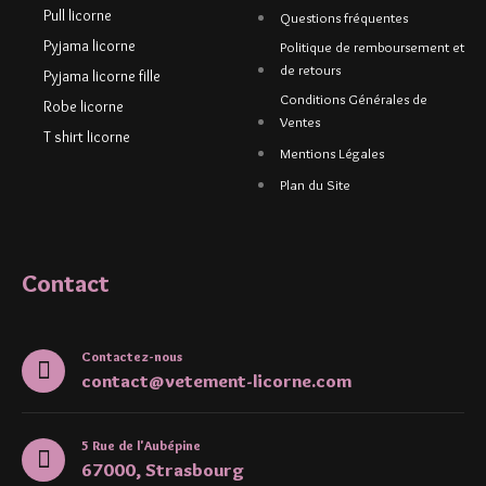
Pull licorne
Questions fréquentes
Pyjama licorne
Politique de remboursement et
de retours
Pyjama licorne fille
Conditions Générales de
Robe licorne
Ventes
T shirt licorne
Mentions Légales
Plan du Site
Contact
Contactez-nous
contact@vetement-licorne.com
5 Rue de l'Aubépine
67000, Strasbourg