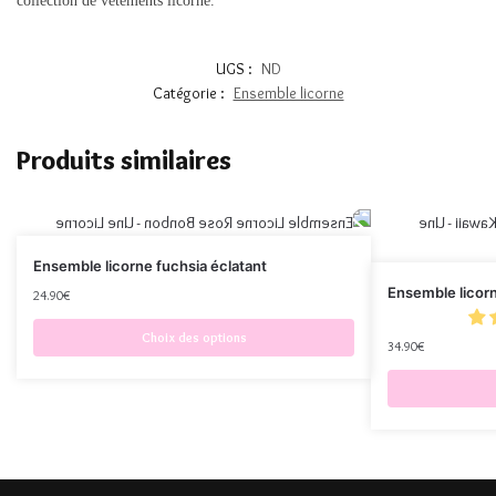
collection de vêtements licorne.
UGS :
ND
Catégorie :
Ensemble licorne
Produits similaires
Ensemble licorne fuchsia éclatant
Ensemble licorn
24.90
€
Choix des options
34.90
€