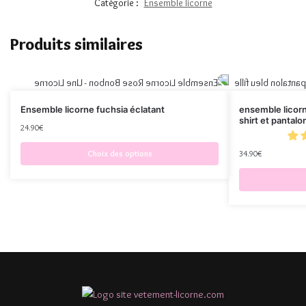
Catégorie :
Ensemble licorne
Produits similaires
Ensemble licorne fuchsia éclatant
ensemble licor
shirt et pantalo
24.90
€
Choix des options
34.90
€