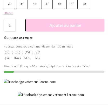
2T
3T
4T
5T
6T
7T
8T
Effacer
Ajouter au panier
Guide des tailles
Nous gardons votre commande pendant 30 minutes
00
:
00
:
29
:
51
Jour
Heure
Mins
Secs
Attention !!! Plus que 10 en stock, dépêchez à obtenir cet article !