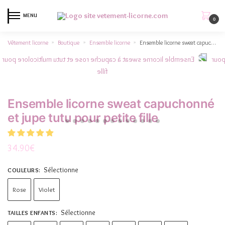
MENU
0
Vêtement licorne
Boutique
Ensemble licorne
Ensemble licorne sweat capuchonné et jupe tutu pour petite fille
»
»
»
Ensemble licorne sweat capuchonné
et jupe tutu pour petite fille
34.90
€
Sélectionne
COULEURS
:
Rose
Violet
Sélectionne
TAILLES ENFANTS
: