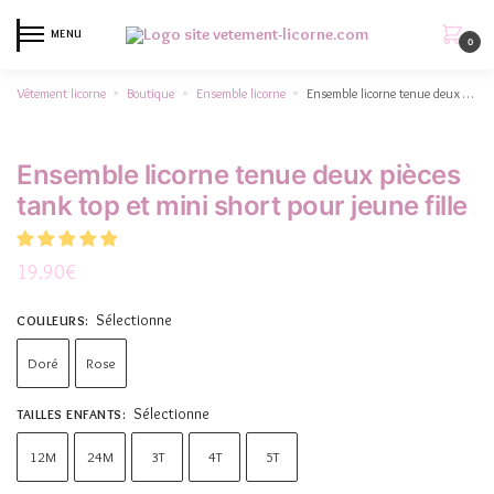
MENU
0
Vêtement licorne
Boutique
Ensemble licorne
Ensemble licorne tenue deux pièces tank top et mini short pour jeune fille
»
»
»
Ensemble licorne tenue deux pièces
tank top et mini short pour jeune fille
19.90
€
Sélectionne
COULEURS
:
Doré
Rose
Sélectionne
TAILLES ENFANTS
:
12M
24M
3T
4T
5T