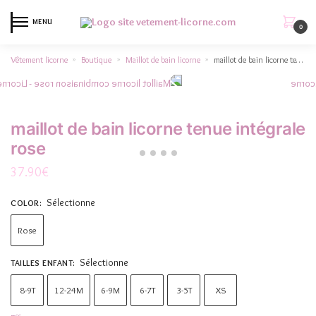
MENU
0
Vêtement licorne
Boutique
Maillot de bain licorne
maillot de bain licorne tenue intégrale rose
»
»
»
maillot de bain licorne tenue intégrale
rose
37.90
€
Sélectionne
COLOR
:
Rose
Sélectionne
TAILLES ENFANT
:
8-9T
12-24M
6-9M
6-7T
3-5T
XS