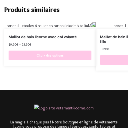
Produits similaires
Maillot de bain licorne avec col volanté
Maillot de bain
fille
19.90
€
–
23.90
€
18.90
€
Choix des options
La magie à chaque pas ! Notre boutique en ligne de vêtements
licorne vous propose des tenues féériques, confortables et