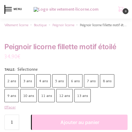
MENU
0
Vêtement licorne
Boutique
Peignoir licorne
Peignoir licorne fillette motif étoilé
»
»
»
Peignoir licorne fillette motif étoilé
34.90
€
Sélectionne
TAILLE
:
2 ans
3 ans
4 ans
5 ans
6 ans
7 ans
8 ans
9 ans
10 ans
11 ans
12 ans
13 ans
Effacer
Ajouter au panier