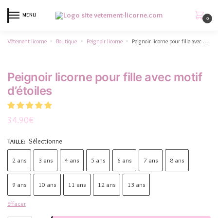
MENU
0
Vêtement licorne
Boutique
Peignoir licorne
Peignoir licorne pour fille avec motif d’étoiles
»
»
»
Peignoir licorne pour fille avec motif
d’étoiles
34.90
€
Sélectionne
TAILLE
:
2 ans
3 ans
4 ans
5 ans
6 ans
7 ans
8 ans
9 ans
10 ans
11 ans
12 ans
13 ans
Effacer