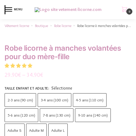
MENU
0
Vêtement licorne
Boutique
Robe licorne
Robe licorne à manches volantées pour duo mère-fille
»
»
»
Robe licorne à manches volantées
pour duo mère-fille
29.90
€
–
34.90
€
Sélectionne
TAILLE ENFANT ET ADULTE
:
2-3 ans (90 cm)
3-4 ans (100 cm)
4-5 ans (110 cm)
5-6 ans (120 cm)
7-8 ans (130 cm)
9-10 ans (140 cm)
Adulte S
Adulte M
Adulte L