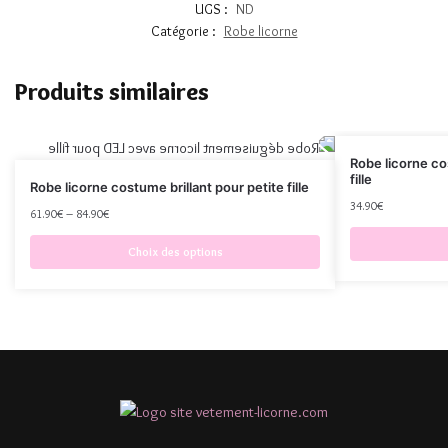
UGS :
ND
Catégorie :
Robe licorne
Produits similaires
Robe licorne c
fille
Robe licorne costume brillant pour petite fille
34.90
€
61.90
€
–
84.90
€
Choix des options