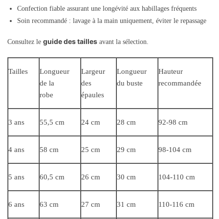
Confection fiable assurant une longévité aux habillages fréquents
Soin recommandé : lavage à la main uniquement, éviter le repassage
guide des tailles
Consultez le
avant la sélection.
Tailles
Longueur
Largeur
Longueur
Hauteur
de la
des
du buste
recommandée
robe
épaules
3 ans
55,5 cm
24 cm
28 cm
92-98 cm
4 ans
58 cm
25 cm
29 cm
98-104 cm
5 ans
60,5 cm
26 cm
30 cm
104-110 cm
6 ans
63 cm
27 cm
31 cm
110-116 cm