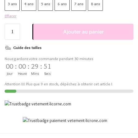
3 ans
4 ans
5 ans
6 ans
7 ans
8 ans
Effacer
Ajouter au panier
Guide des tailles
Nous gardons votre commande pendant 30 minutes
00
:
00
:
29
:
51
Jour
Heure
Mins
Secs
Attention !!! Plus que 9 en stock, dépêchez à obtenir cet article !