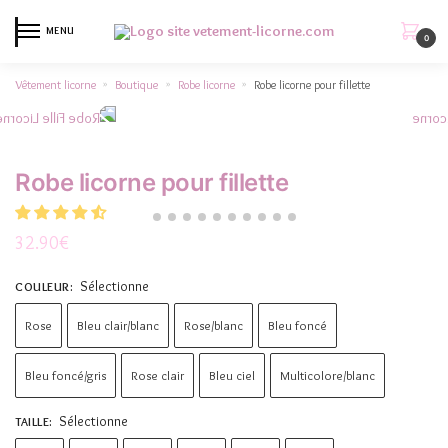
MENU
0
Vêtement licorne
Boutique
Robe licorne
Robe licorne pour fillette
»
»
»
Robe licorne pour fillette
32.90
€
Sélectionne
COULEUR
:
Rose
Bleu clair/blanc
Rose/blanc
Bleu foncé
Bleu foncé/gris
Rose clair
Bleu ciel
Multicolore/blanc
Sélectionne
TAILLE
: