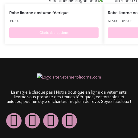
Robe licorne costume féerique
Robe licorne cos
34.90
€
61.90
€
–
84.90
€
Choix des options
La magie à chaque pas ! Notre boutique en ligne de vêtements
licorne vous propose des tenues féériques, confortables et
uniques, pour un style enchanteur et plein de rêve. Soyez fabuleux !