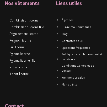
Nos vêtements
Liens utiles
À propos
Combinaison licorne
Combinaison licorne fille
Suivre ma Commande
Déguisement licorne
Blog
Peignoir licorne
Contactez-nous
Pull licorne
Questions fréquentes
Pyjama licorne
Politique de remboursement et
de retours
Pyjama licorne fille
Conditions Générales de
Robe licorne
Ventes
T shirt licorne
Mentions Légales
Plan du Site
Contact