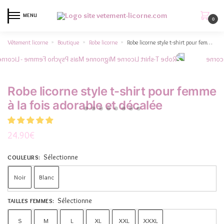
MENU
0
Vêtement licorne
Boutique
Robe licorne
Robe licorne style t-shirt pour femme à la fois adorable et décalée
»
»
»
Robe licorne style t-shirt pour femme
à la fois adorable et décalée
24.90
€
Sélectionne
COULEURS
:
Noir
Blanc
Sélectionne
TAILLES FEMMES
:
S
M
L
XL
XXL
XXXL