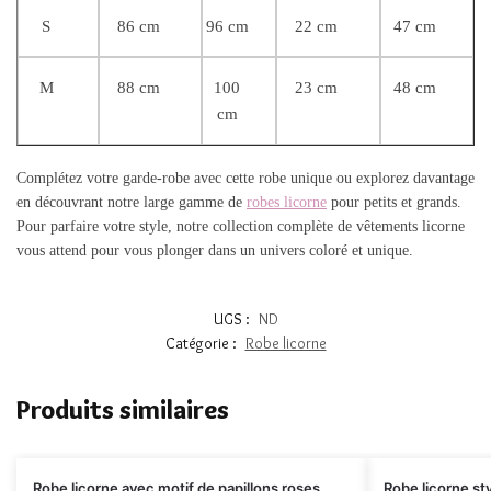
S
86 cm
96 cm
22 cm
47 cm
M
88 cm
100
23 cm
48 cm
cm
Complétez votre garde-robe avec cette robe unique ou explorez davantage
en découvrant notre large gamme de
robes licorne
pour petits et grands.
Pour parfaire votre style, notre collection complète de vêtements licorne
vous attend pour vous plonger dans un univers coloré et unique.
UGS :
ND
Catégorie :
Robe licorne
Produits similaires
Robe licorne avec motif de papillons roses
Robe licorne sty