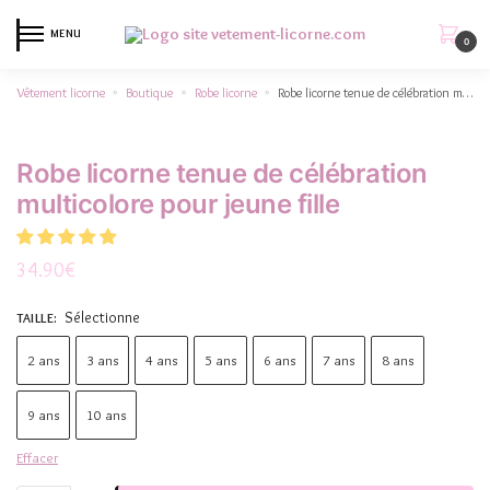
MENU
0
Vêtement licorne
Boutique
Robe licorne
Robe licorne tenue de célébration multicolore pour jeune fille
»
»
»
Robe licorne tenue de célébration
multicolore pour jeune fille
34.90
€
Sélectionne
TAILLE
:
2 ans
3 ans
4 ans
5 ans
6 ans
7 ans
8 ans
9 ans
10 ans
Effacer