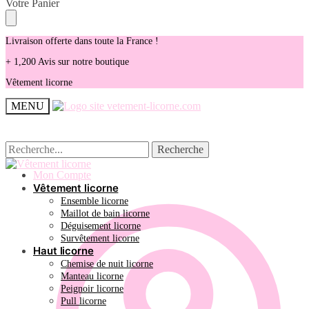
Skip
Skip
Votre Panier
to
to
navigation
content
Livraison offerte dans toute la France !
+ 1,200 Avis sur notre boutique
Vêtement licorne
MENU
Recherche
Recherche
Recherche
Recherche
pour :
pour :
Mon Compte
Vêtement licorne
Ensemble licorne
Maillot de bain licorne
Déguisement licorne
Survêtement licorne
Haut licorne
Chemise de nuit licorne
Manteau licorne
Peignoir licorne
Pull licorne