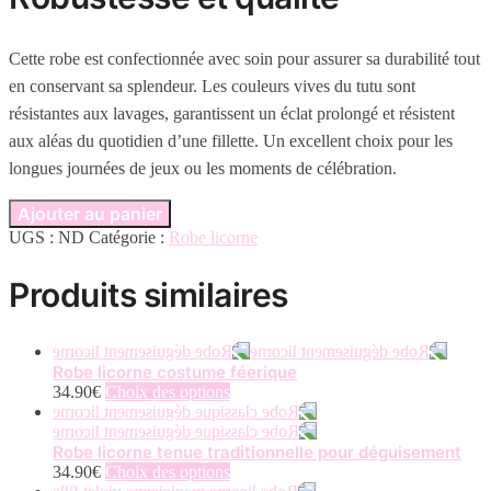
Cette robe est confectionnée avec soin pour assurer sa durabilité tout
en conservant sa splendeur. Les couleurs vives du tutu sont
résistantes aux lavages, garantissent un éclat prolongé et résistent
aux aléas du quotidien d’une fillette. Un excellent choix pour les
longues journées de jeux ou les moments de célébration.
Ajouter au panier
UGS :
ND
Catégorie :
Robe licorne
Produits similaires
Robe licorne costume féerique
Ce
34.90
€
Choix des options
produit
a
plusieurs
Robe licorne tenue traditionnelle pour déguisement
variations.
Ce
34.90
€
Choix des options
Les
produit