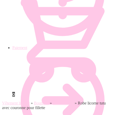
Paiement
0
Vêtement licorne
»
Boutique
»
Robe licorne
»
Robe licorne tutu
avec couronne pour fillette