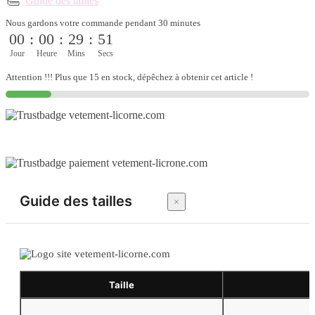
Guide des tailles
licorne
tutu
Nous gardons votre commande pendant 30 minutes
avec
00
:
00
:
29
:
51
couronne
pour
Jour
Heure
Mins
Secs
fillette
Attention !!! Plus que 15 en stock, dépêchez à obtenir cet article !
Guide des tailles
Taille