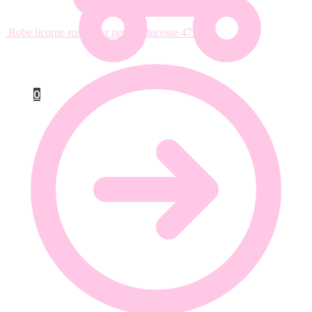
Robe licorne rose pour petite princesse
47.90
€
0