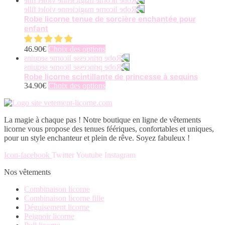
options
a
peuvent
plusieurs
Robe licorne tenue de sorcière enchantée pour
être
variations.
enfant
choisies
Les
sur
options
Ce
46.90
€
Choix des options
la
peuvent
produit
page
être
a
du
choisies
plusieurs
Robe licorne scintillante de princesse à sequins
produit
sur
variations.
Ce
34.90
€
Choix des options
la
Les
produit
page
options
a
du
peuvent
plusieurs
produit
La magie à chaque pas ! Notre boutique en ligne de vêtements
être
variations.
licorne vous propose des tenues féériques, confortables et uniques,
choisies
Les
pour un style enchanteur et plein de rêve. Soyez fabuleux !
sur
options
la
peuvent
Icon-facebook
Twitter
Youtube
Instagram
page
être
du
choisies
Nos vêtements
produit
sur
la
Combinaison licorne
page
Combinaison licorne fille
du
Déguisement licorne
produit
Peignoir licorne