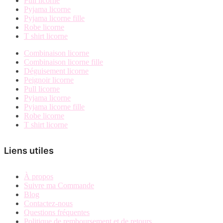
Pull licorne
Pyjama licorne
Pyjama licorne fille
Robe licorne
T shirt licorne
Combinaison licorne
Combinaison licorne fille
Déguisement licorne
Peignoir licorne
Pull licorne
Pyjama licorne
Pyjama licorne fille
Robe licorne
T shirt licorne
Liens utiles
À propos
Suivre ma Commande
Blog
Contactez-nous
Questions fréquentes
Politique de remboursement et de retours