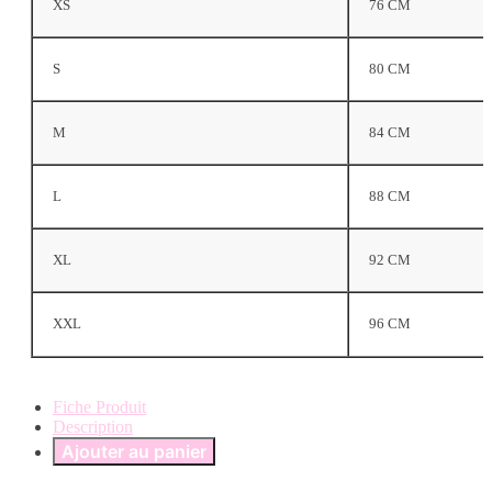
XS
76 CM
S
80 CM
M
84 CM
L
88 CM
XL
92 CM
XXL
96 CM
Fiche Produit
Description
Ajouter au panier