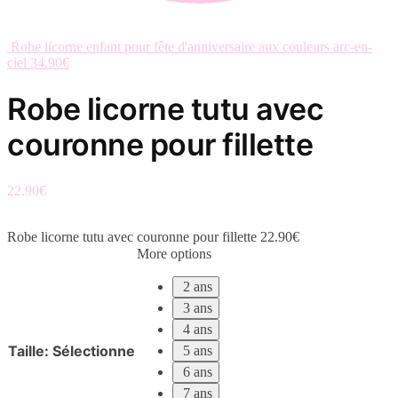
Robe licorne enfant pour fête d'anniversaire aux couleurs arc-en-
ciel
34.90
€
Robe licorne tutu avec
couronne pour fillette
22.90
€
Robe licorne tutu avec couronne pour fillette
22.90
€
More options
2 ans
3 ans
4 ans
Taille
:
Sélectionne
5 ans
6 ans
7 ans