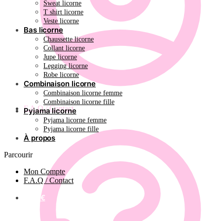
Sweat licorne
T shirt licorne
Veste licorne
Bas licorne
Chaussette licorne
Collant licorne
Jupe licorne
Legging licorne
Robe licorne
Combinaison licorne
Combinaison licorne femme
Combinaison licorne fille
F.A.Q / Contact
Pyjama licorne
Pyjama licorne femme
Pyjama licorne fille
À propos
Parcourir
Mon Compte
F.A.Q / Contact
0.00
€