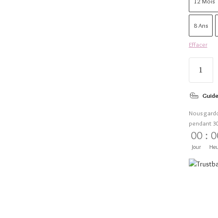
12 Mois
8 Ans
Effacer
Guide
Nous gard
pendant 3
00
:
0
Jour
Heu