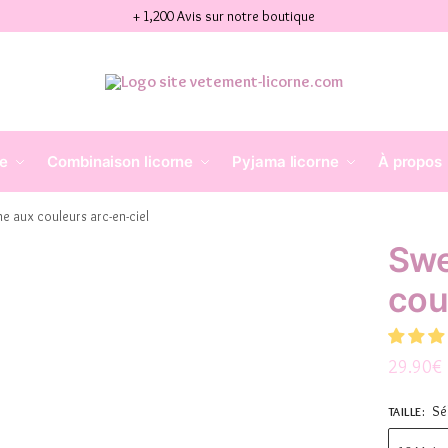
+ 1,200 Avis sur notre boutique
ne
Combinaison licorne
Pyjama licorne
À propos
ne aux couleurs arc-en-ciel
Swe
cou
29.90
€
Sé
TAILLE
: