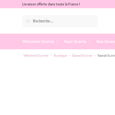
Livraison offerte dans toute la France !
Recherche
Vêtement licorne
Haut licorne
Bas licor
Vêtement licorne
Boutique
Sweat licorne
Sweat licor
»
»
»