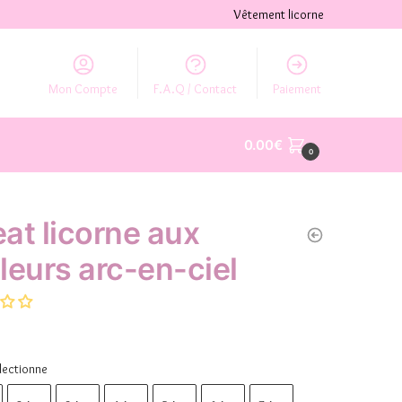
Vêtement licorne
Mon Compte
F.A.Q / Contact
Paiement
0.00
€
0
at licorne aux
leurs arc-en-ciel
lectionne