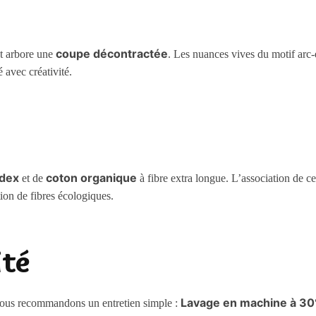
coupe décontractée
nt arbore une
. Les nuances vives du motif arc
é avec créativité.
dex
coton organique
et de
à fibre extra longue. L’association de c
tion de fibres écologiques.
ité
Lavage en machine à 30
s vous recommandons un entretien simple :