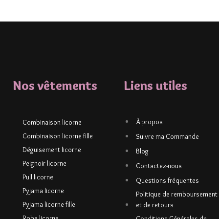
Nos vêtements
Liens utiles
À propos
Combinaison licorne
Combinaison licorne fille
Suivre ma Commande
Déguisement licorne
Blog
Peignoir licorne
Contactez-nous
Pull licorne
Questions fréquentes
Pyjama licorne
Politique de remboursement
Pyjama licorne fille
et de retours
Robe licorne
Conditions Générales de