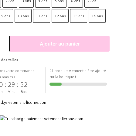
2 Ans
3 Ans
4 Ans
5 Ans
6 Ans
7 Ans
9 Ans
10 Ans
11 Ans
12 Ans
13 Ans
14 Ans
Ajouter au panier
 des tailles
ons votre commande
21 produits viennent d'être ajouté
sur la boutique !
0 minutes
0
:
29
:
51
re
Mins
Secs