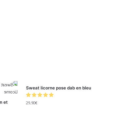
Sweat licorne pose dab en bleu
n et
29.90
€