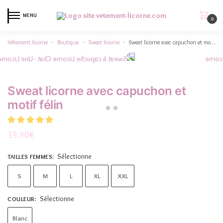
MENU
0
Vêtement licorne
Boutique
Sweat licorne
Sweat licorne avec capuchon et motif félin
»
»
»
Sweat licorne avec capuchon et
motif félin
19.90
€
Sélectionne
TAILLES FEMMES
:
S
M
L
XL
XXL
Sélectionne
COULEUR
:
Blanc