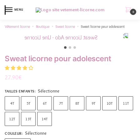
MENU
0
Vêtement licorne
Boutique
Sweat licorne
Sweat licorne pour adolescent
»
»
»
Sweat licorne pour adolescent
27.90
€
Sélectionne
TAILLES ENFANTS
:
4T
5T
6T
7T
8T
9T
10T
11T
12T
13T
14T
Sélectionne
COULEUR
: