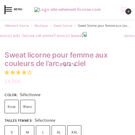
MENU
0
Vêtement licorne
Boutique
Sweat licorne
Sweat licorne pour femme aux couleurs de l’arc-en-ciel
»
»
»
Sweat licorne pour femme aux
couleurs de l’arc-en-ciel
24.90
€
Sélectionne
COLOR
:
Rose
Blanc
Sélectionne
TAILLES FEMMES
:
S
M
L
XL
XXL