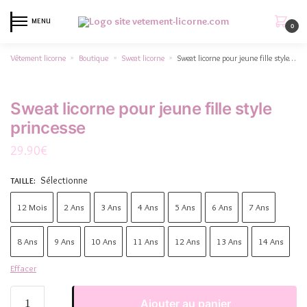
MENU
0
Vêtement licorne
Boutique
Sweat licorne
Sweat licorne pour jeune fille style princesse
»
»
»
Sweat licorne pour jeune fille style
princesse
29.90
€
Sélectionne
TAILLE
:
12 Mois
2 Ans
3 Ans
4 Ans
5 Ans
6 Ans
7 Ans
8 Ans
9 Ans
10 Ans
11 Ans
12 Ans
13 Ans
14 Ans
Effacer
Ajouter au panier